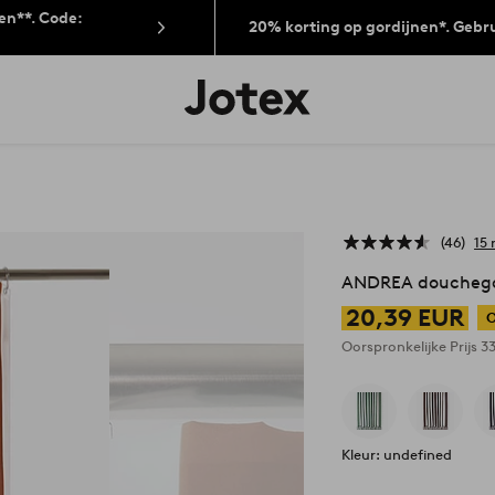
len**. Code:
20% korting op gordijnen*. Gebr
Jotex
logo
-
go
to
the
home
page
46
15 
ANDREA douchegor
20,39 EUR
O
Oorspronkelijke Prijs
3
Kleur: undefined