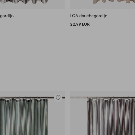
ordijn
LOA douchegordijn
22,99 EUR
Toevoegen
aan
favorieten