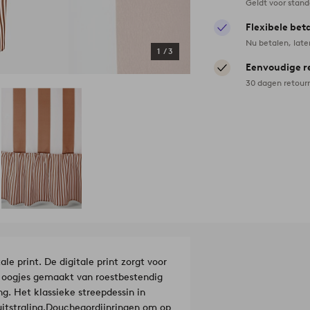
Geldt voor stan
Flexibele bet
Nu betalen, late
1
/
3
Eenvoudige r
30 dagen retour
e print. De digitale print zorgt voor
 oogjes gemaakt van roestbestendig
g. Het klassieke streepdessin in
tstraling.
Douchegordijnringen om op