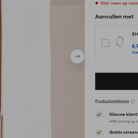
Niet meer op voor
Aanvullen met
SH
8,
Our
Volgend
item
Productverklaring
Nieuwe klant
40% korting op h
Gratis verzen