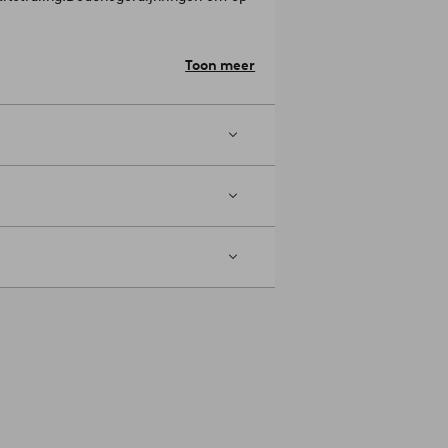
. Gebruik geen bleekmiddel. Niet
Toon meer
r: 2024694-02-23