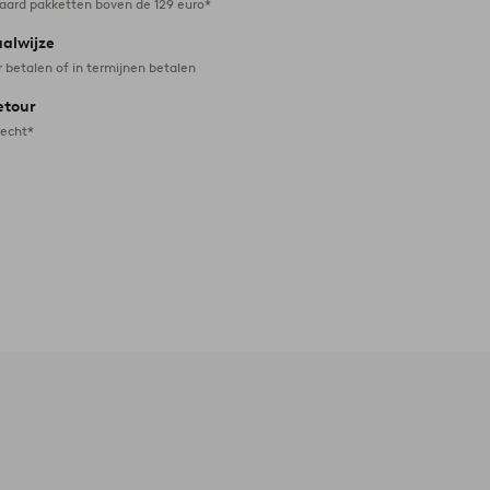
daard pakketten boven de 129 euro*
aalwijze
r betalen of in termijnen betalen
etour
recht*