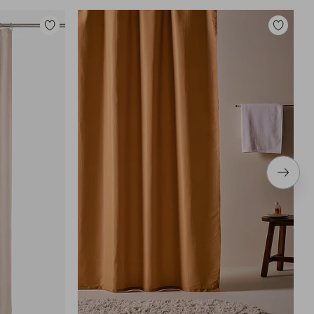
Toevoegen
Toevoege
aan
aan
favorieten
favoriete
Volge
item