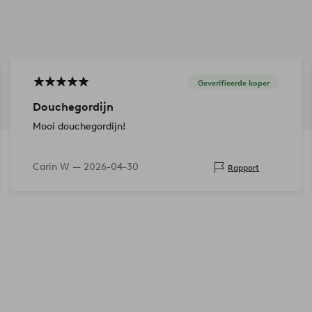
Geverifieerde koper
Douchegordijn
Mooi douchegordijn!
Carin W —
2026-04-30
Rapport