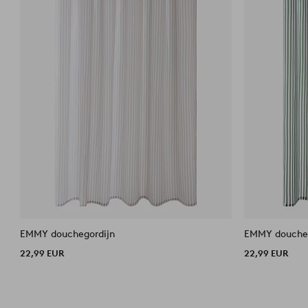
EMMY douchegordijn
EMMY doucheg
22,99 EUR
22,99 EUR