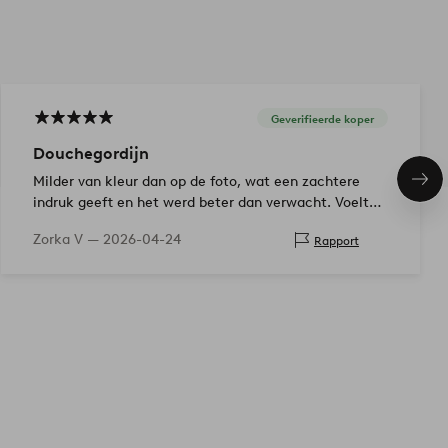
Geverifieerde koper
Douchegordijn
Milder van kleur dan op de foto, wat een zachtere
Vol
ite
indruk geeft en het werd beter dan verwacht. Voelt
luxueus aan!
Zorka V —
2026-04-24
Rapport