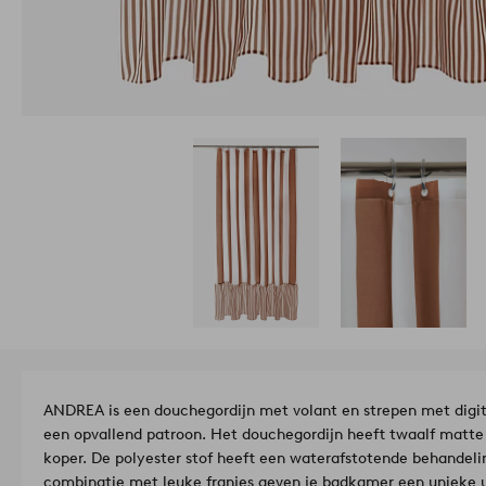
ANDREA is een douchegordijn met volant en strepen met digital
een opvallend patroon. Het douchegordijn heeft twaalf matte
koper. De polyester stof heeft een waterafstotende behandelin
combinatie met leuke franjes geven je badkamer een unieke ui