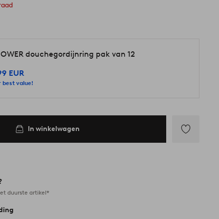
raad
OWER douchegordijnring pak van 12
99 EUR
 best value!
In winkelwagen
Toevoegen
aan
favorieten
?
et duurste artikel*
ding