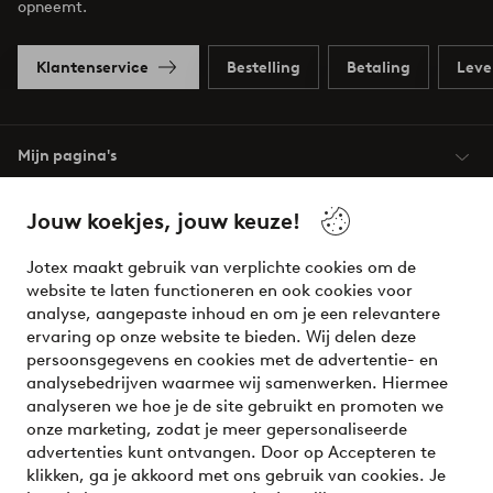
opneemt.
Klantenservice
Bestelling
Betaling
Leve
Mijn pagina's
Jouw koekjes, jouw keuze!
Over Jotex
Jotex maakt gebruik van verplichte cookies om de
Onze diensten
website te laten functioneren en ook cookies voor
analyse, aangepaste inhoud en om je een relevantere
ervaring op onze website te bieden. Wij delen deze
Voorwaarden
persoonsgegevens en cookies met de advertentie- en
analysebedrijven waarmee wij samenwerken. Hiermee
analyseren we hoe je de site gebruikt en promoten we
Meet our friend Ellos
onze marketing, zodat je meer gepersonaliseerde
Welcome to Ellos, the Nordic destination for fashion and
advertenties kunt ontvangen. Door op Accepteren te
beauty! Get a clean, modern aesthetic and unique style for
klikken, ga je akkoord met ons gebruik van cookies. Je