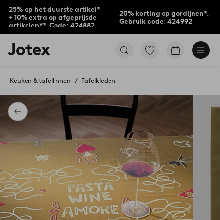
25% op het duurste artikel*
20% korting op gordijnen*.
+ 10% extra op afgeprijsde
Gebruik code: 424992
artikelen**. Code: 424882
Jotex
Ga
Go
logo
naar
to
-
favoriet
checkout
go
gemarkeerde
Keuken & tafellinnen
Tafelkleden
to
producten
the
home
page
Terug