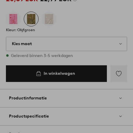
Kleur: Olijfgroen
Kies maat
Alle maten zijn op voorraad
Geleverd binnen 3-5 werkdagen
145
In winkelwagen
In
winkelwagen
Toevoege
aan
favoriete
Productinformatie
Productspecificatie