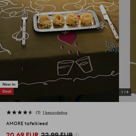
New in
Deal
1
/
4
3
1 beoordeling
AMORE tafelkleed
20,69 EUR
22,99 EUR