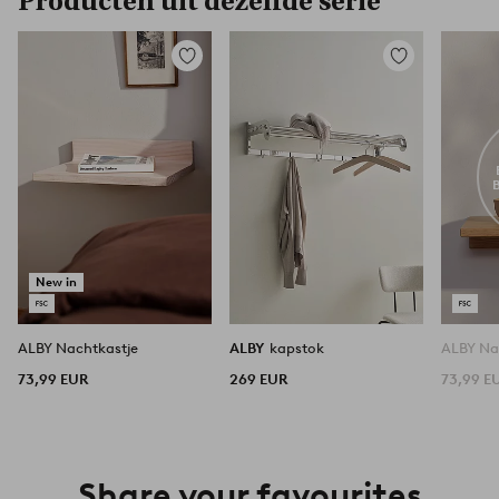
Producten uit dezelfde serie
Toevoegen
Toevoegen
aan
aan
favorieten
favorieten
New in
ALBY Nachtkastje
ALBY
kapstok
ALBY Na
73,99 EUR
269 EUR
73,99 E
Share your favourites