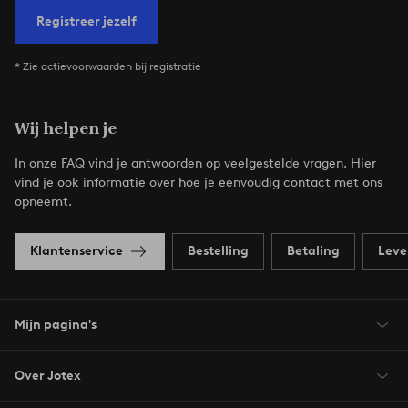
Registreer jezelf
* Zie actievoorwaarden bij registratie
Wij helpen je
In onze FAQ vind je antwoorden op veelgestelde vragen. Hier
vind je ook informatie over hoe je eenvoudig contact met ons
opneemt.
Klantenservice
Bestelling
Betaling
Leve
Mijn pagina's
Over Jotex