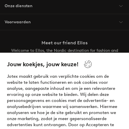
Onze diensten
Voorwaarden
Meet our friend Ellos
Welcome to Ellos, the Nordic destination for fashion and
beauty! Get a clean, modern aesthetic and unique style for
your wardrobe. Your next inspiring look is here!
Jouw koekjes, jouw keuze!
Visit Ellos
Jotex maakt gebruik van verplichte cookies om de
website te laten functioneren en ook cookies voor
analyse, aangepaste inhoud en om je een relevantere
ervaring op onze website te bieden. Wij delen deze
persoonsgegevens en cookies met de advertentie- en
Veilig betalen - Nu betalen of opsplitsen
analysebedrijven waarmee wij samenwerken. Hiermee
analyseren we hoe je de site gebruikt en promoten we
Wil je meer weten over
onze betaalopties
?
onze marketing, zodat je meer gepersonaliseerde
advertenties kunt ontvangen. Door op Accepteren te