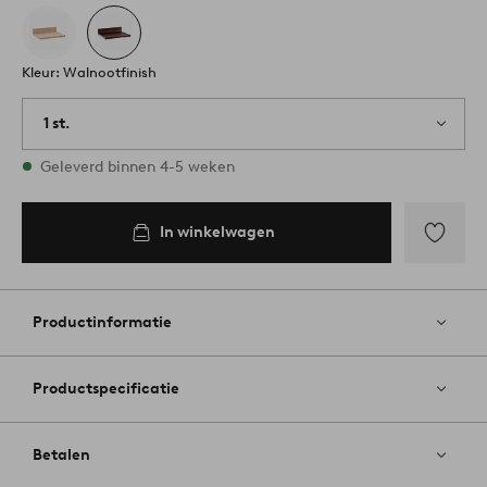
Kleur: Walnootfinish
1 st.
Op voorraad
Geleverd binnen 4-5 weken
In winkelwagen
Toevoege
aan
favoriete
Productinformatie
Productspecificatie
Betalen