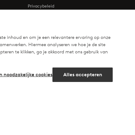
Privacybeleid
Cookies
ste inhoud en om je een relevantere ervaring op onze
samenwerken. Hiermee analyseren we hoe je de site
teren te klikken, ga je akkoord met ons gebruik van
n noodzakelijke cookies
Alles accepteren