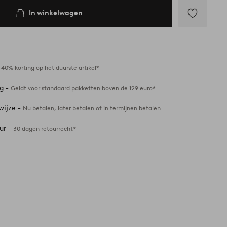
In winkelwagen
Toevoegen
aan
favorieten
-
40% korting op het duurste artikel*
ng -
Geldt voor standaard pakketten boven de 129 euro*
wijze -
Nu betalen, later betalen of in termijnen betalen
ur -
30 dagen retourrecht*