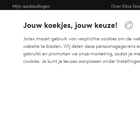
Mijn aanbiedingen
Over Ellos Gr
Mijn profiel
Business inqui
Jouw koekjes, jouw keuze!
Mijn retouren
Duurzaamhei
Toegankelijkh
Jotex maakt gebruik van verplichte cookies om de web
website te bieden. Wij delen deze persoonsgegevens e
gebruikt en promoten we onze marketing, zodat je mee
cookies. Je kunt je keuzes aanpassen onder Instelling
Meet our friend Ellos
Welcome to Ellos, the Nordic destination for fashion and bea
unique style for your wardrobe. Your next inspiring look is here
Veilig betalen - Nu betalen of opsplitsen
Wil je meer weten over
onze betaalopties
?