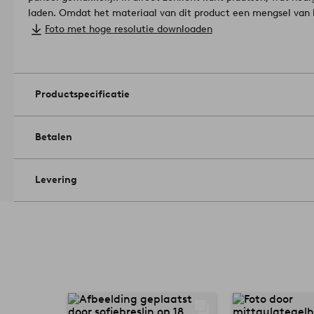
laden. Omdat het materiaal van dit product een mengsel van h
kleurvariaties, verschillende grofheden in het zand en variatie 
Foto met hoge resolutie downloaden
uniek uitziet. In de sandy serie hebben we ook pompoenen, bo
formaat.
Artikelnummer: 1937229-01-0
Productspecificatie
Betalen
Levering