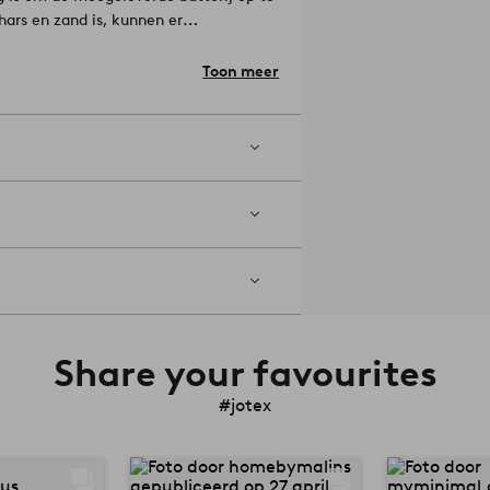
ars en zand is, kunnen er
in dikte zijn, waardoor elk product er
llen en een paddenstoel in een ander
Toon meer
Share your favourites
#jotex