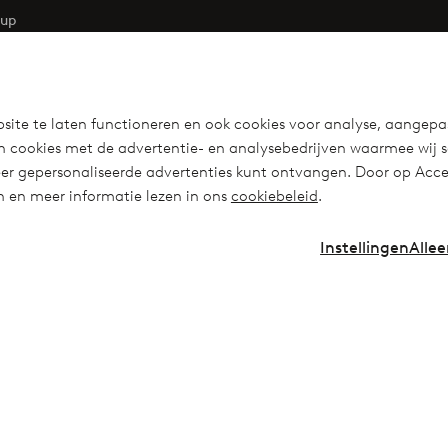
oup
ries
d
eidsverklaring
site te laten functioneren en ook cookies voor analyse, aangepa
n cookies met de advertentie- en analysebedrijven waarmee wij 
r gepersonaliseerde advertenties kunt ontvangen. Door op Accep
en en meer informatie lezen in ons
cookiebeleid
.
uty! Get a clean, modern aesthetic and
Instellingen
Allee
!
Visit Ellos