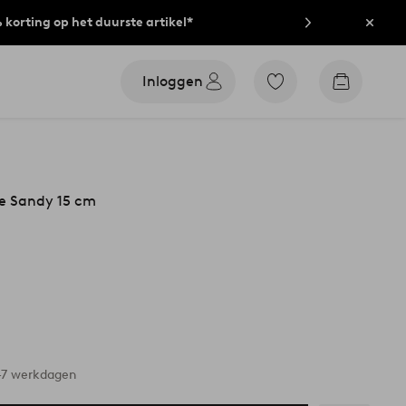
% korting op het duurste artikel*
Sluit
Inloggen
Ga
Go
naar
to
favoriet
checkout
gemarkeerde
producten
ie Sandy 15 cm
-7 werkdagen