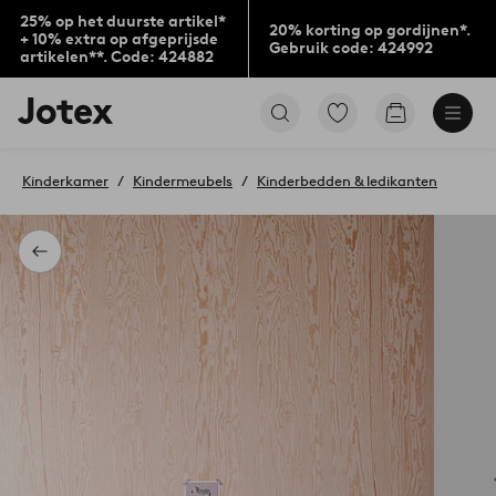
25% op het duurste artikel*
20% korting op gordijnen*.
+ 10% extra op afgeprijsde
Gebruik code: 424992
artikelen**. Code: 424882
Jotex
Ga
Go
logo
naar
to
-
favoriet
checkout
go
gemarkeerde
Kinderkamer
Kindermeubels
Kinderbedden & ledikanten
to
producten
the
home
page
Terug