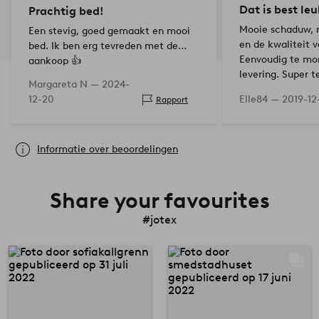
Dat is best leu
Prachtig bed!
Mooie schaduw, n
Een stevig, goed gemaakt en mooi
en de kwaliteit v
bed. Ik ben erg tevreden met de
Eenvoudig te mon
aankoop 👍
levering. Super t
Margareta N —
2024-
12-20
Elle84 —
2019-12
Rapport
Informatie over beoordelingen
Share your favourites
#jotex