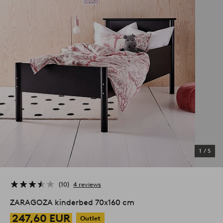
1
/
5
10
4 reviews
ZARAGOZA kinderbed 70x160 cm
247,60 EUR
Outlet