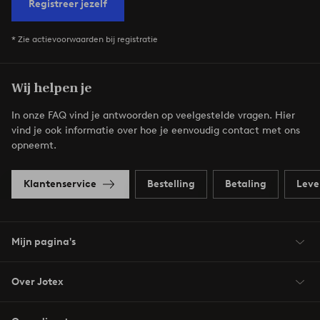
Registreer jezelf
* Zie actievoorwaarden bij registratie
Wij helpen je
In onze FAQ vind je antwoorden op veelgestelde vragen. Hier
vind je ook informatie over hoe je eenvoudig contact met ons
opneemt.
Klantenservice
Bestelling
Betaling
Leve
Mijn pagina's
Over Jotex