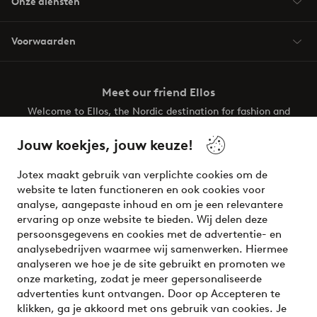
Onze diensten
Voorwaarden
Meet our friend Ellos
Welcome to Ellos, the Nordic destination for fashion and
beauty! Get a clean, modern aesthetic and unique style for
your wardrobe. Your next inspiring look is here!
Jouw koekjes, jouw keuze!
Visit Ellos
Jotex maakt gebruik van verplichte cookies om de
website te laten functioneren en ook cookies voor
analyse, aangepaste inhoud en om je een relevantere
ervaring op onze website te bieden. Wij delen deze
persoonsgegevens en cookies met de advertentie- en
Veilig betalen - Nu betalen of opsplitsen
analysebedrijven waarmee wij samenwerken. Hiermee
analyseren we hoe je de site gebruikt en promoten we
Wil je meer weten over
onze betaalopties
?
onze marketing, zodat je meer gepersonaliseerde
advertenties kunt ontvangen. Door op Accepteren te
klikken, ga je akkoord met ons gebruik van cookies. Je