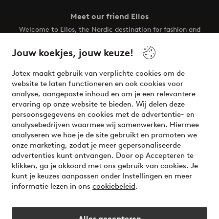
Meet our friend Ellos
Welcome to Ellos, the Nordic destination for fashion and
beauty! Get a clean, modern aesthetic and unique style for
your wardrobe. Your next inspiring look is here!
Jouw koekjes, jouw keuze!
Visit Ellos
Jotex maakt gebruik van verplichte cookies om de
website te laten functioneren en ook cookies voor
analyse, aangepaste inhoud en om je een relevantere
ervaring op onze website te bieden. Wij delen deze
persoonsgegevens en cookies met de advertentie- en
Veilig betalen - Nu betalen of opsplitsen
analysebedrijven waarmee wij samenwerken. Hiermee
analyseren we hoe je de site gebruikt en promoten we
Wil je meer weten over
onze betaalopties
?
onze marketing, zodat je meer gepersonaliseerde
advertenties kunt ontvangen. Door op Accepteren te
klikken, ga je akkoord met ons gebruik van cookies. Je
kunt je keuzes aanpassen onder Instellingen en meer
informatie lezen in ons
cookiebeleid
.
Nederland - Selecteer land
Alles accepteren