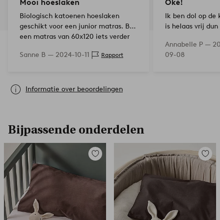
Mooi hoeslaken
Oké!
Biologisch katoenen hoeslaken
Ik ben dol op de 
geschikt voor een junior matras. Bij
is helaas vrij du
een matras van 60x120 iets verder
doorzichtig. Het 
Annabelle P —
2
omslaan.
het niet opnieuw
Sanne B —
2024-10-11
09-08
Rapport
Informatie over beoordelingen
Bijpassende onderdelen
Toevoegen
Toevoe
aan
aan
favorieten
favori