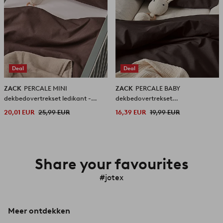
Deal
Deal
ZACK
PERCALE MINI
ZACK
PERCALE BABY
dekbedovertrekset ledikant -
dekbedovertrekset
biologisch
kinderwagen/wieg - biologisch
20,01 EUR
25,99 EUR
16,39 EUR
19,99 EUR
Share your favourites
#jotex
Meer ontdekken