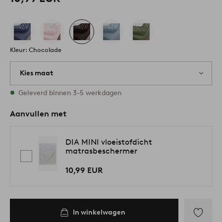
Kleur: Chocolade
Kies maat
2 maten op voorraad
Geleverd binnen 3-5 werkdagen
Aanvullen met
DIA MINI vloeistofdicht
matrasbeschermer
10,99 EUR
In winkelwagen