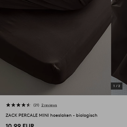
1
/
2
21
2 reviews
ZACK PERCALE MINI hoeslaken - biologisch
10,99 EUR