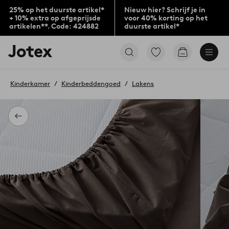
25% op het duurste artikel*
Nieuw hier? Schrijf je in
+ 10% extra op afgeprijsde
voor 40% korting op het
artikelen**. Code: 424882
duurste artikel*
Jotex
Ga
Go
logo
naar
to
-
favoriet
checkout
go
gemarkeerde
Kinderkamer
Kinderbeddengoed
Lakens
to
producten
the
home
page
Terug