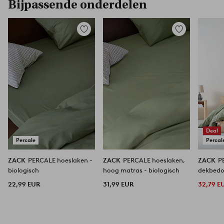
Bijpassende onderdelen
Toevoegen
Toevoegen
aan
aan
favorieten
favorieten
Deal
Percale
Percal
ZACK
PERCALE hoeslaken -
ZACK
PERCALE hoeslaken,
ZACK
P
biologisch
hoog matras - biologisch
dekbedov
22,99 EUR
31,99 EUR
32,79 E