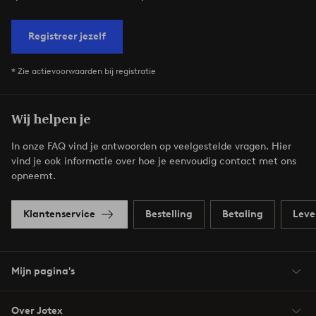
Registreer jezelf
* Zie actievoorwaarden bij registratie
Wij helpen je
In onze FAQ vind je antwoorden op veelgestelde vragen. Hier
vind je ook informatie over hoe je eenvoudig contact met ons
opneemt.
Klantenservice
Bestelling
Betaling
Leve
Mijn pagina's
Over Jotex