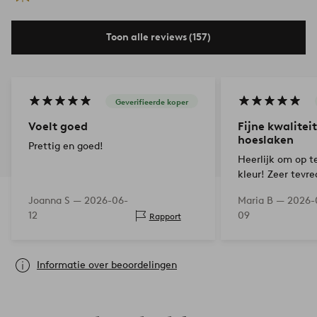
Toon alle reviews (157)
Geverifieerde koper
Voelt goed
Fijne kwalitei
hoeslaken
Prettig en goed!
Heerlijk om op t
kleur! Zeer tevre
Joanna S —
2026-06-
Maria B —
2026-
12
09
Rapport
Informatie over beoordelingen