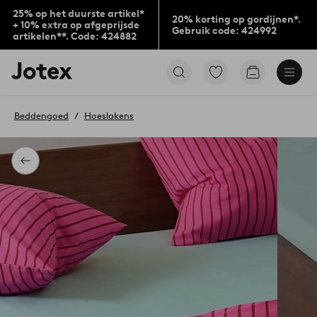
25% op het duurste artikel*
20% korting op gordijnen*.
+ 10% extra op afgeprijsde
Gebruik code: 424992
artikelen**. Code: 424882
Jotex
Ga
Go
logo
naar
to
-
favoriet
checkout
go
gemarkeerde
Beddengoed
Hoeslakens
to
producten
the
home
page
Terug