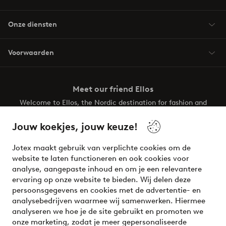
Onze diensten
Voorwaarden
Meet our friend Ellos
Welcome to Ellos, the Nordic destination for fashion and
beauty! Get a clean, modern aesthetic and unique style for
your wardrobe. Your next inspiring look is here!
Jouw koekjes, jouw keuze!
Visit Ellos
Jotex maakt gebruik van verplichte cookies om de
website te laten functioneren en ook cookies voor
analyse, aangepaste inhoud en om je een relevantere
ervaring op onze website te bieden. Wij delen deze
persoonsgegevens en cookies met de advertentie- en
Veilig betalen - Nu betalen of opsplitsen
analysebedrijven waarmee wij samenwerken. Hiermee
analyseren we hoe je de site gebruikt en promoten we
Wil je meer weten over
onze betaalopties
?
onze marketing, zodat je meer gepersonaliseerde