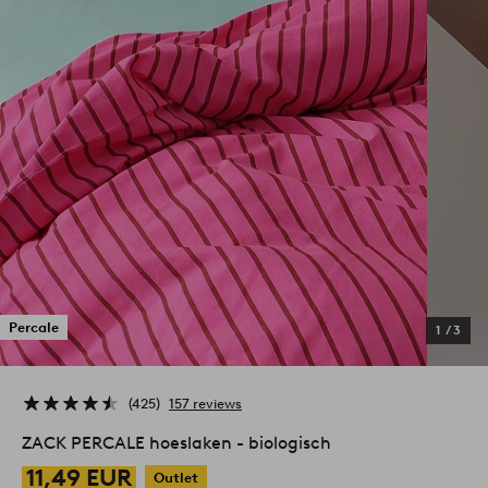
Percale
1
/
3
425
157 reviews
ZACK PERCALE hoeslaken - biologisch
11,49 EUR
Outlet