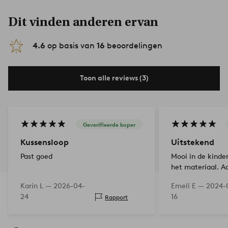
Dit vinden anderen ervan
4.6
op basis van
16
beoordelingen
Toon alle reviews (3)
Geverifieerde koper
Kussensloop
Uitstekend
Past goed
Mooi in de kinde
het materiaal. A
Karin L —
2026-04-
Emeli E —
2024-
24
16
Rapport