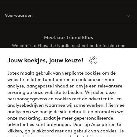
Voorwaarden
Meet our friend Ellos
Welcome to Ellos, the Nordic destination for fashion and
beauty! Get a clean, modern aesthetic and unique style for
your wardrobe. Your next inspiring look is here!
Jouw koekjes, jouw keuze!
Visit Ellos
Jotex maakt gebruik van verplichte cookies om de
website te laten functioneren en ook cookies voor
analyse, aangepaste inhoud en om je een relevantere
ervaring op onze website te bieden. Wij delen deze
persoonsgegevens en cookies met de advertentie- en
Veilig betalen - Nu betalen of opsplitsen
analysebedrijven waarmee wij samenwerken. Hiermee
analyseren we hoe je de site gebruikt en promoten we
Wil je meer weten over
onze betaalopties
?
onze marketing, zodat je meer gepersonaliseerde
advertenties kunt ontvangen. Door op Accepteren te
klikken, ga je akkoord met ons gebruik van cookies. Je