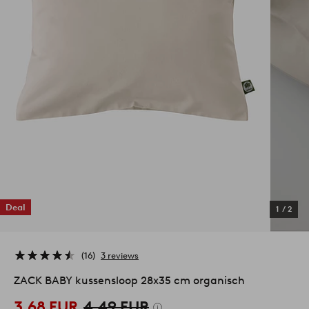
Deal
1
/
2
16
3 reviews
ZACK BABY kussensloop 28x35 cm organisch
3,68 EUR
4,49 EUR