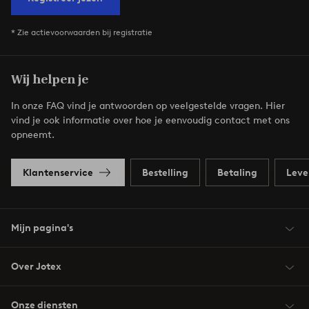
* Zie actievoorwaarden bij registratie
Wij helpen je
In onze FAQ vind je antwoorden op veelgestelde vragen. Hier
vind je ook informatie over hoe je eenvoudig contact met ons
opneemt.
Klantenservice
Bestelling
Betaling
Leve
Mijn pagina's
Over Jotex
Onze diensten