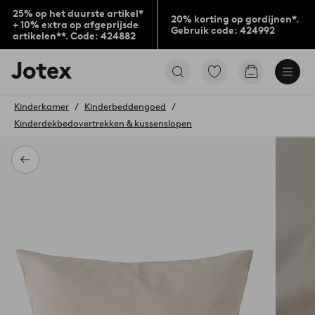
25% op het duurste artikel*
20% korting op gordijnen*.
+ 10% extra op afgeprijsde
Gebruik code: 424992
artikelen**. Code: 424882
Jotex
Ga
Go
logo
naar
to
-
favoriet
checkout
go
Kinderkamer
Kinderbeddengoed
gemarkeerde
to
Kinderdekbedovertrekken & kussenslopen
producten
the
home
page
Terug