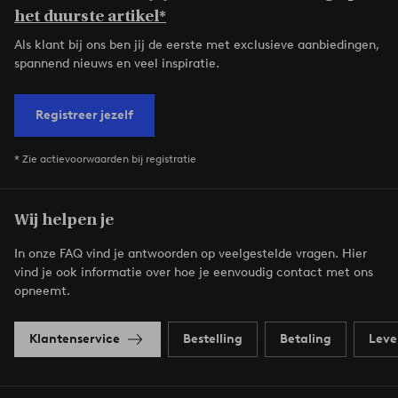
het duurste artikel*
Als klant bij ons ben jij de eerste met exclusieve aanbiedingen,
spannend nieuws en veel inspiratie.
Registreer jezelf
* Zie actievoorwaarden bij registratie
Wij helpen je
In onze FAQ vind je antwoorden op veelgestelde vragen. Hier
vind je ook informatie over hoe je eenvoudig contact met ons
opneemt.
Klantenservice
Bestelling
Betaling
Leve