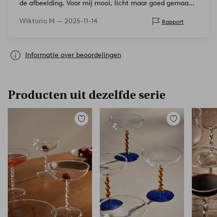
de afbeelding. Voor mij mooi, licht maar goed gemaakt.
Ze liggen goed in de hand ondanks de sierlijke steel van
Wiktoria M —
2025-11-14
Rapport
het glas
Informatie over beoordelingen
Producten uit dezelfde serie
Toevoegen
Toevoegen
aan
aan
favorieten
favorieten