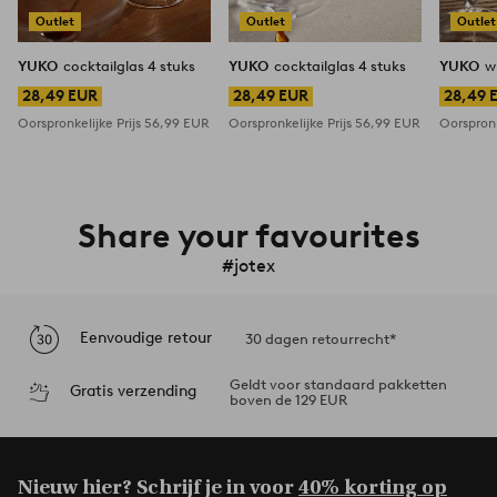
Outlet
Outlet
Outlet
YUKO
cocktailglas 4 stuks
YUKO
cocktailglas 4 stuks
YUKO
w
28,49 EUR
28,49 EUR
28,49 
Oorspronkelijke Prijs
56,99 EUR
Oorspronkelijke Prijs
56,99 EUR
Oorspronk
Share your favourites
#jotex
Eenvoudige retour
30 dagen retourrecht*
Geldt voor standaard pakketten
Gratis verzending
boven de 129 EUR
Nieuw hier? Schrijf je in voor
40% korting op