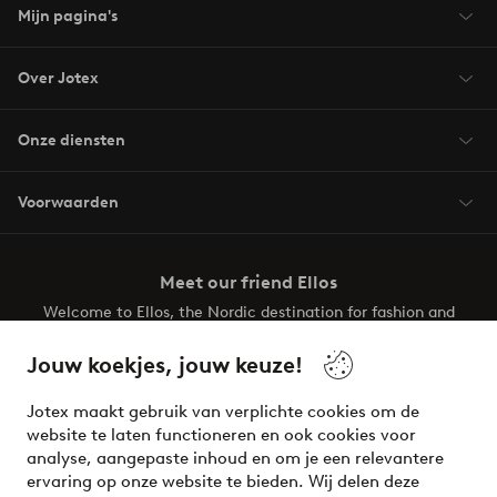
Mijn pagina's
Over Jotex
Onze diensten
Voorwaarden
Meet our friend Ellos
Welcome to Ellos, the Nordic destination for fashion and
beauty! Get a clean, modern aesthetic and unique style for
your wardrobe. Your next inspiring look is here!
Jouw koekjes, jouw keuze!
Visit Ellos
Jotex maakt gebruik van verplichte cookies om de
website te laten functioneren en ook cookies voor
analyse, aangepaste inhoud en om je een relevantere
ervaring op onze website te bieden. Wij delen deze