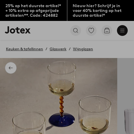
25% op het duurste artikel*
Nieuw hier? Schrijf je in
+ 10% extra op afgeprijsde
voor 40% korting op het
artikelen**. Code: 424882
duurste artikel*
Jotex
Ga
Go
logo
naar
to
-
favoriet
checkout
go
gemarkeerde
Keuken & tafellinnen
Glaswerk
Wijnglazen
to
producten
the
home
page
Terug