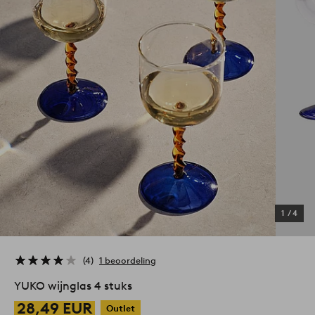
1
/
4
4
1 beoordeling
YUKO wijnglas 4 stuks
28,49 EUR
Outlet