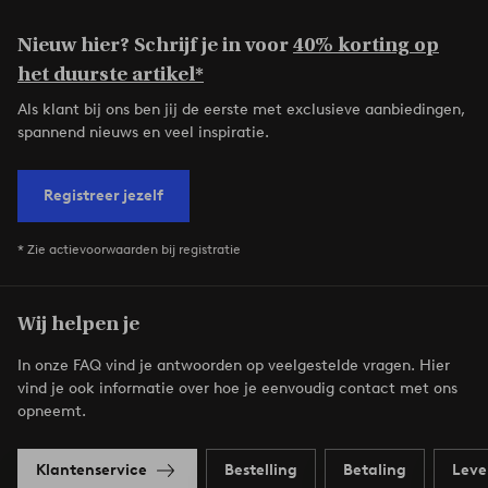
Nieuw hier? Schrijf je in voor
40% korting op
het duurste artikel*
Als klant bij ons ben jij de eerste met exclusieve aanbiedingen,
spannend nieuws en veel inspiratie.
Registreer jezelf
* Zie actievoorwaarden bij registratie
Wij helpen je
In onze FAQ vind je antwoorden op veelgestelde vragen. Hier
vind je ook informatie over hoe je eenvoudig contact met ons
opneemt.
Klantenservice
Bestelling
Betaling
Leve