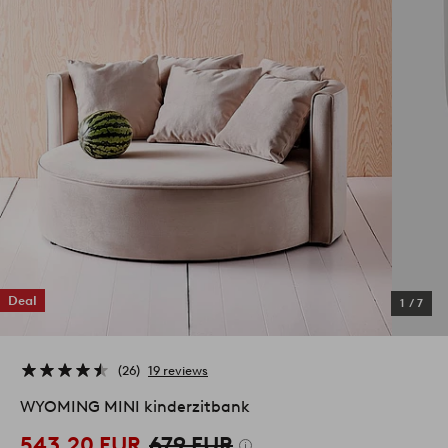
Deal
1
/
7
26
19 reviews
WYOMING MINI kinderzitbank
543,20 EUR
679 EUR