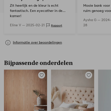
Zit heerlijk en de kleur is echt
Mooie bank voor
fantastisch. Een eyecather in de
ruim genoeg voo
kamer!
te zitten. De kle
Aysha G —
2024-
roze dan beige, 
Eline V —
2025-02-21
28
Rapport
perfect bij onze i
Informatie over beoordelingen
Bijpassende onderdelen
Toevoegen
Toevoegen
aan
aan
favorieten
favorieten