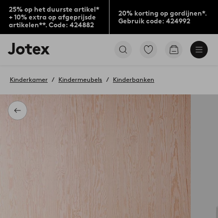
25% op het duurste artikel*
20% korting op gordijnen*.
+ 10% extra op afgeprijsde
Gebruik code: 424992
artikelen**. Code: 424882
Jotex
Ga
Go
logo
naar
to
-
favoriet
checkout
go
gemarkeerde
Kinderkamer
Kindermeubels
Kinderbanken
to
producten
the
home
page
Terug