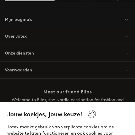
Mijn pagina's
Over Jotex
Onze diensten
Voorwaarden
Meet our friend Ellos
Welcome to Ellos, the Nordic destination for fashion and
beauty! Get a clean, modern aesthetic and unique style for
your wardrobe. Your next inspiring look is here!
Jouw koekjes, jouw keuze!
Visit Ellos
Jotex maakt gebruik van verplichte cookies om de
website te laten functioneren en ook cookies voor