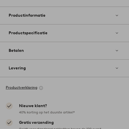
Toevoege
aan
favoriete
Productinformatie
Productspecificatie
Betalen
Levering
Productverklaring
Nieuwe klant?
40% korting op het duurste artikel*
Gratis verzending
Geldt voor standaard pakketten boven de 129 euro*