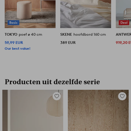
Basic
Deal
TOKYO
poef ø 40 cm
SKENE
hoofdbord 160 cm
ANTWE
59,99 EUR
389 EUR
919,20 
Our best value!
Producten uit dezelfde serie
Toevoegen
Toevoe
aan
aan
favorieten
favori