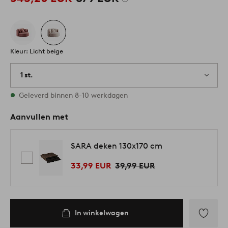
Kleur: Licht beige
1 st.
Op voorraad
Geleverd binnen 8-10 werkdagen
Aanvullen met
SARA deken 130x170 cm
33,99 EUR
39,99 EUR
In winkelwagen