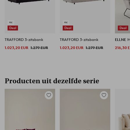
Deal
Deal
Deal
TRAFFORD 3-zitsbank
TRAFFORD 3-zitsbank
ELLNE
M
1.023,20 EUR
1.279 EUR
1.023,20 EUR
1.279 EUR
216,30 
Producten uit dezelfde serie
Toevoegen
Toevoegen
aan
aan
favorieten
favorieten