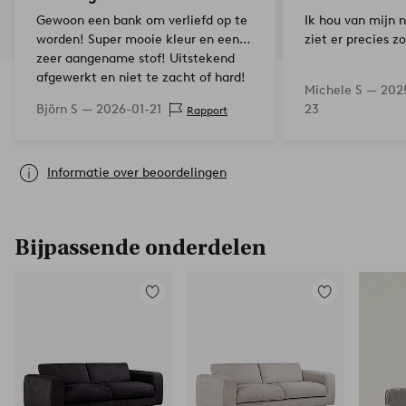
Gewoon een bank om verliefd op te
Ik hou van mijn 
worden! Super mooie kleur en een
ziet er precies zo
zeer aangename stof! Uitstekend
afgewerkt en niet te zacht of hard!
Michele S —
202
De levering verliep prima!
Björn S —
2026-01-21
23
Rapport
Bovendien is hij in posi…
Informatie over beoordelingen
Bijpassende onderdelen
Toevoegen
Toevoegen
aan
aan
favorieten
favorieten