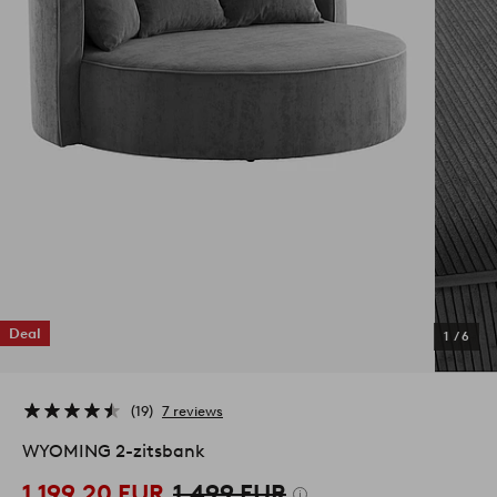
Deal
1
/
6
19
7 reviews
WYOMING 2-zitsbank
1.199,20 EUR
1.499 EUR