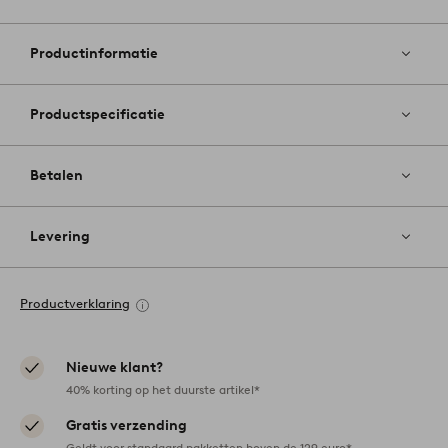
Toevoege
aan
favoriete
Productinformatie
Productspecificatie
Betalen
Levering
Productverklaring
Nieuwe klant?
40% korting op het duurste artikel*
Gratis verzending
Geldt voor standaard pakketten boven de 129 euro*