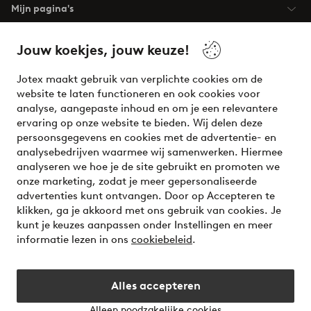
Mijn pagina's
Over Jotex
Jouw koekjes, jouw keuze!
Jotex maakt gebruik van verplichte cookies om de
Onze diensten
website te laten functioneren en ook cookies voor
analyse, aangepaste inhoud en om je een relevantere
ervaring op onze website te bieden. Wij delen deze
Voorwaarden
persoonsgegevens en cookies met de advertentie- en
analysebedrijven waarmee wij samenwerken. Hiermee
analyseren we hoe je de site gebruikt en promoten we
Meet our friend Ellos
onze marketing, zodat je meer gepersonaliseerde
Welcome to Ellos, the Nordic destination for fashion and
advertenties kunt ontvangen. Door op Accepteren te
beauty! Get a clean, modern aesthetic and unique style for
klikken, ga je akkoord met ons gebruik van cookies. Je
your wardrobe. Your next inspiring look is here!
kunt je keuzes aanpassen onder Instellingen en meer
informatie lezen in ons
cookiebeleid
.
Visit Ellos
Alles accepteren
Alleen noodzakelijke cookies