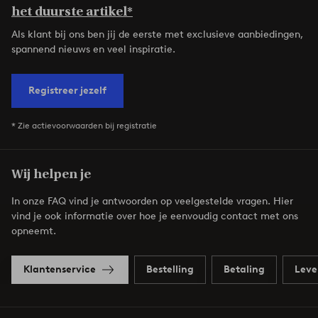
het duurste artikel*
Als klant bij ons ben jij de eerste met exclusieve aanbiedingen,
spannend nieuws en veel inspiratie.
Registreer jezelf
* Zie actievoorwaarden bij registratie
Wij helpen je
In onze FAQ vind je antwoorden op veelgestelde vragen. Hier
vind je ook informatie over hoe je eenvoudig contact met ons
opneemt.
Klantenservice
Bestelling
Betaling
Leve