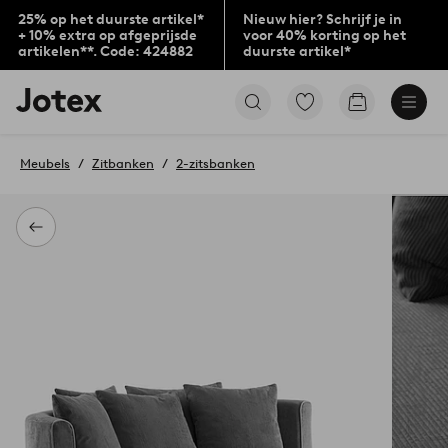
25% op het duurste artikel*
Nieuw hier? Schrijf je in
+ 10% extra op afgeprijsde
voor 40% korting op het
artikelen**. Code: 424882
duurste artikel*
Jotex
Ga
Go
logo
naar
to
-
favoriet
checkout
go
gemarkeerde
Meubels
Zitbanken
2-zitsbanken
to
producten
the
home
page
Terug