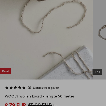
Deal
1
/
3
1
Details weergeven
WOOLY wollen koord - lengte 50 meter
9,79 EUR
13,99 EUR