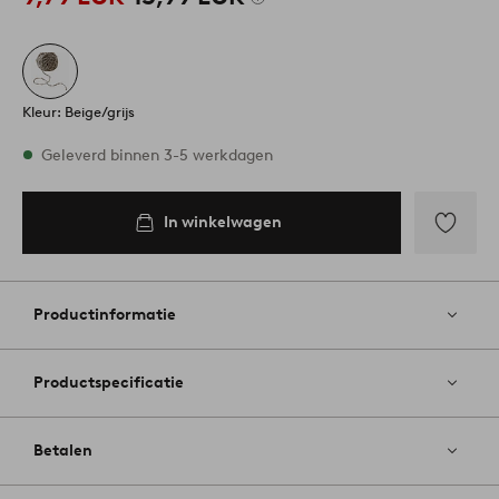
Kleur: Beige/grijs
Op voorraad
Geleverd binnen 3-5 werkdagen
In winkelwagen
In
inkelwagen
Toevoege
aan
favoriete
Productinformatie
Productspecificatie
Betalen