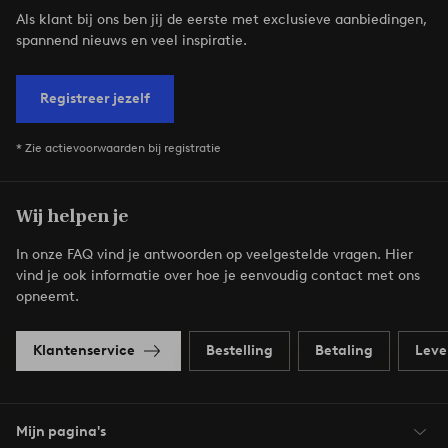
Als klant bij ons ben jij de eerste met exclusieve aanbiedingen,
spannend nieuws en veel inspiratie.
Registreer jezelf
* Zie actievoorwaarden bij registratie
Wij helpen je
In onze FAQ vind je antwoorden op veelgestelde vragen. Hier
vind je ook informatie over hoe je eenvoudig contact met ons
opneemt.
Klantenservice
Bestelling
Betaling
Leve
Mijn pagina's