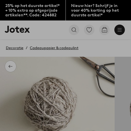
25% op het duurste artikel*
Nieuw hier? Schrijf je in
+ 10% extra op afgeprijsde
voor 40% korting op het
artikelen**. Code: 424882
duurste artikel*
Jotex
Ga
Go
logo
naar
to
-
favoriet
checkout
go
gemarkeerde
Decoratie
Cadeaupapier & cadeaulint
to
producten
the
home
page
Terug