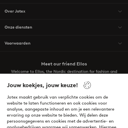
Over Jotex
Onze diensten
Voorwaarden
Meet our friend Ellos
Welcome to Ellos, the Nordic destination for fashion and
beauty! Get a clean, modern aesthetic and unique style for
your wardrobe. Your next inspiring look is here!
Jouw koekjes, jouw keuze!
Visit Ellos
Jotex maakt gebruik van verplichte cookies om de
website te laten functioneren en ook cookies voor
analyse, aangepaste inhoud en om je een relevantere
ervaring op onze website te bieden. Wij delen deze
persoonsgegevens en cookies met de advertentie- en
Veilig betalen - Nu betalen of opsplitsen
analysebedrijven waarmee wij samenwerken. Hiermee