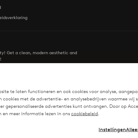
d
eidsverklaring
uty! Get a clean, modern aesthetic and
!
Visit Ellos
site te laten functioneren en ook cookies voor analyse, aangepa
n cookies met de advertentie- en analysebedrijven waarmee wij 
r gepersonaliseerde advertenties kunt ontvangen. Door op Accep
en en meer informatie lezen in ons
cookiebeleid
.
Instellingen
Allee
Instagra
Fa
Nederland - Selecteer land