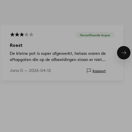
Geverifieerde koper
Roest
De kleine pot is super afgewerkt, helaas waren de
Vol
ite
aftapgaten die op de afbeeldingen staan er niet
(maar dat staat wel zo in de beschrijving) - vond
Jana G —
2026-04-12
Rapport
alleen de afbeelding verwarrend. De grote pot i…