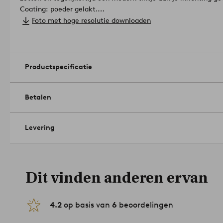
Coating: poeder gelakt.
Afmetingen: ø 45x40 cm en ø 40x30 cm.
Foto met hoge resolutie downloaden
Afvoergaten: Nee.
Hoeveelheid in verpakking: 2.
Onderhoudsinstructies: Afnemen
doek.
Artikelnummer: 2106968-06-0
Productspecificatie
Betalen
Levering
Dit vinden anderen ervan
4.2
op basis van
6
beoordelingen