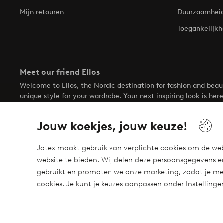
Mijn retouren
Duurzaamhei
Toegankelijkh
Meet our friend Ellos
Welcome to Ellos, the Nordic destination for fashion and bea
unique style for your wardrobe. Your next inspiring look is here
Jouw koekjes, jouw keuze!
Jotex maakt gebruik van verplichte cookies om de web
website te bieden. Wij delen deze persoonsgegevens e
Veilig betalen - Nu betalen of opsplitsen
gebruikt en promoten we onze marketing, zodat je mee
Wil je meer weten over
onze betaalopties
?
cookies. Je kunt je keuzes aanpassen onder Instelling