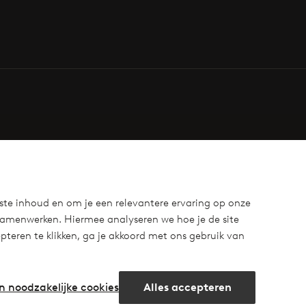
ste inhoud en om je een relevantere ervaring op onze
samenwerken. Hiermee analyseren we hoe je de site
teren te klikken, ga je akkoord met ons gebruik van
n noodzakelijke cookies
Alles accepteren
m
cebook