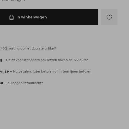
In winkelwagen
Toevoegen
aan
favorieten
-
40% korting op het duurste artikel*
ng -
Geldt voor standaard pakketten boven de 129 euro*
wijze -
Nu betalen, later betalen of in termijnen betalen
ur -
30 dagen retourrecht*