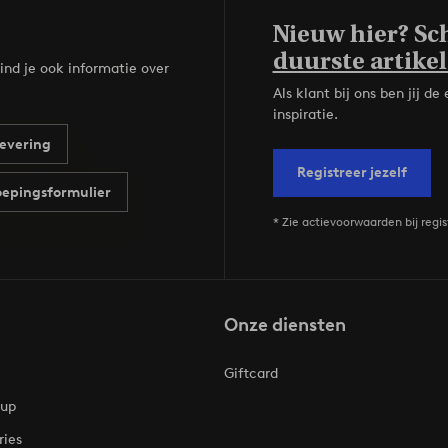
Nieuw hier? Sch
duurste artikel
ind je ook informatie over
Als klant bij ons ben jij 
inspiratie.
evering
Registreer jezelf
epingsformulier
* Zie actievoorwaarden bij regis
Onze diensten
Giftcard
oup
ries