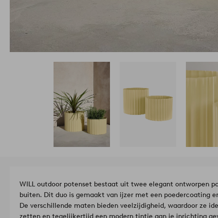
WILL outdoor potenset bestaat uit twee elegant ontworpen pott
buiten. Dit duo is gemaakt van ijzer met een poedercoating e
De verschillende maten bieden veelzijdigheid, waardoor ze idea
zetten en tegelijkertijd een modern tintje aan je inrichting ge