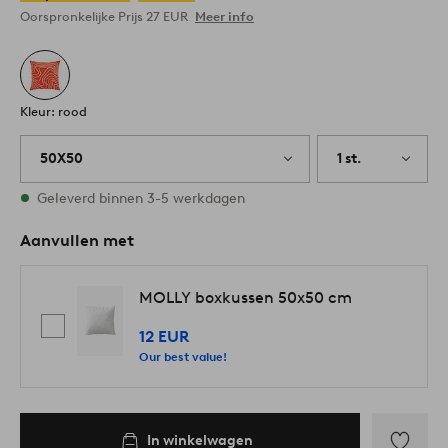
Oorspronkelijke Prijs
27 EUR
Meer info
Kleur: rood
50X50
1 st.
Op voorraad
Geleverd binnen 3-5 werkdagen
Aanvullen met
MOLLY boxkussen 50x50 cm
12 EUR
Our best value!
In winkelwagen