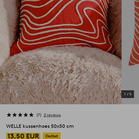
1
/
5
7
2 reviews
WELLE kussenhoes 50x50 cm
13,50 EUR
Outlet