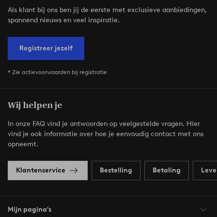
Als klant bij ons ben jij de eerste met exclusieve aanbiedingen,
spannend nieuws en veel inspiratie.
Registreer jezelf
* Zie actievoorwaarden bij registratie
Wij helpen je
In onze FAQ vind je antwoorden op veelgestelde vragen. Hier
vind je ook informatie over hoe je eenvoudig contact met ons
opneemt.
Klantenservice
Bestelling
Betaling
Leve
Mijn pagina's