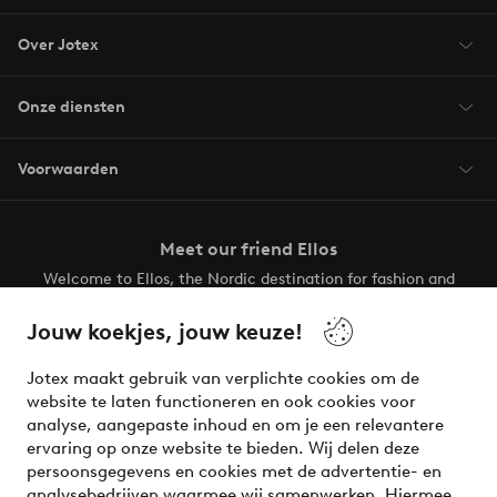
Over Jotex
Onze diensten
Voorwaarden
Meet our friend Ellos
Welcome to Ellos, the Nordic destination for fashion and
beauty! Get a clean, modern aesthetic and unique style for
your wardrobe. Your next inspiring look is here!
Jouw koekjes, jouw keuze!
Visit Ellos
Jotex maakt gebruik van verplichte cookies om de
website te laten functioneren en ook cookies voor
analyse, aangepaste inhoud en om je een relevantere
ervaring op onze website te bieden. Wij delen deze
persoonsgegevens en cookies met de advertentie- en
Veilig betalen - Nu betalen of opsplitsen
analysebedrijven waarmee wij samenwerken. Hiermee