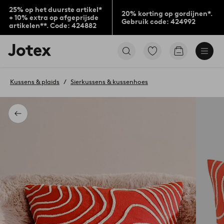
25% op het duurste artikel*
20% korting op gordijnen*.
+ 10% extra op afgeprijsde
Gebruik code: 424992
artikelen**. Code: 424882
Jotex
Ga
Go
logo
naar
to
-
favoriet
checkout
go
gemarkeerde
Kussens & plaids
Sierkussens & kussenhoes
to
producten
the
home
page
Terug