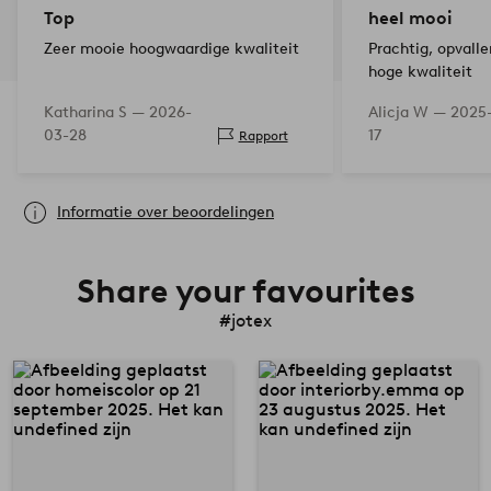
Top
heel mooi
Zeer mooie hoogwaardige kwaliteit
Prachtig, opvall
hoge kwaliteit
Katharina S —
2026-
Alicja W —
2025-
03-28
17
Rapport
Informatie over beoordelingen
Share your favourites
#jotex