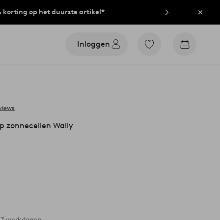
% korting op het duurste artikel*
Sluit
Inloggen
Ga
Go
naar
to
favoriet
checkout
gemarkeerde
producten
views
p zonnecellen Wally
-7 werkdagen