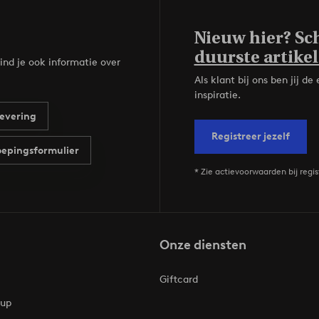
Nieuw hier? Sch
duurste artikel
ind je ook informatie over
Als klant bij ons ben jij 
inspiratie.
evering
Registreer jezelf
epingsformulier
* Zie actievoorwaarden bij regis
Onze diensten
Giftcard
oup