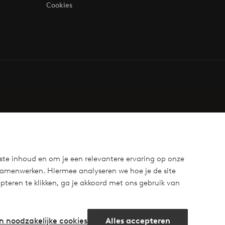
Cookies
ste inhoud en om je een relevantere ervaring op onze
samenwerken. Hiermee analyseren we hoe je de site
teren te klikken, ga je akkoord met ons gebruik van
n noodzakelijke cookies
Alles accepteren