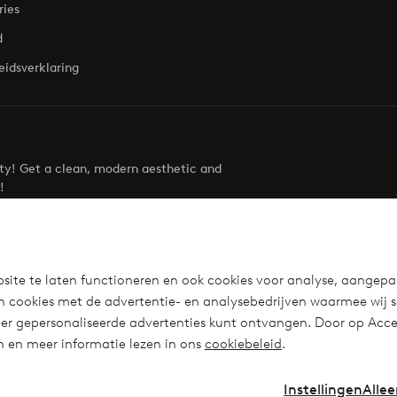
ries
d
eidsverklaring
uty! Get a clean, modern aesthetic and
!
Visit Ellos
site te laten functioneren en ook cookies voor analyse, aangepa
n cookies met de advertentie- en analysebedrijven waarmee wij 
r gepersonaliseerde advertenties kunt ontvangen. Door op Accep
en en meer informatie lezen in ons
cookiebeleid
.
Instellingen
Allee