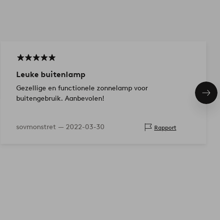
Leuke buitenlamp
Gezellige en functionele zonnelamp voor
Vol
buitengebruik. Aanbevolen!
ite
sovmonstret —
2022-03-30
Rapport