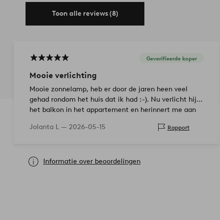
Toon alle reviews (8)
Geverifieerde koper
Mooie verlichting
Mooie zonnelamp, heb er door de jaren heen veel
gehad rondom het huis dat ik had :-). Nu verlicht hij
het balkon in het appartement en herinnert me aan
de tijd die voorbij is gevlogen…
Jolanta L —
2026-05-15
Rapport
Informatie over beoordelingen