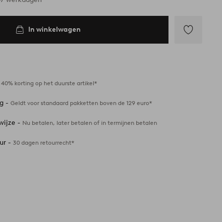
In winkelwagen
Toevoegen
aan
favorieten
-
40% korting op het duurste artikel*
ng -
Geldt voor standaard pakketten boven de 129 euro*
wijze -
Nu betalen, later betalen of in termijnen betalen
ur -
30 dagen retourrecht*