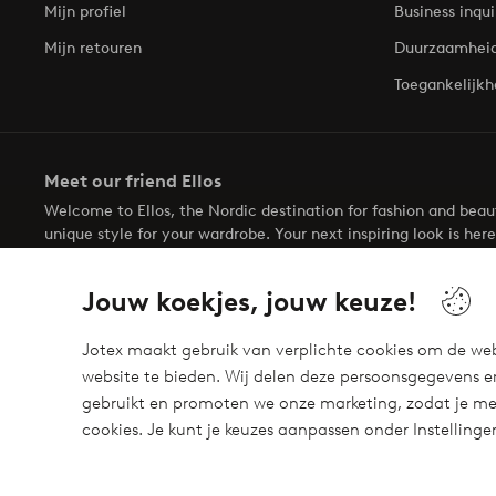
Mijn profiel
Business inqui
Mijn retouren
Duurzaamhei
Toegankelijkh
Meet our friend Ellos
Welcome to Ellos, the Nordic destination for fashion and bea
unique style for your wardrobe. Your next inspiring look is here
Jouw koekjes, jouw keuze!
Jotex maakt gebruik van verplichte cookies om de web
website te bieden. Wij delen deze persoonsgegevens e
Veilig betalen - Nu betalen of opsplitsen
gebruikt en promoten we onze marketing, zodat je mee
Wil je meer weten over
onze betaalopties
?
cookies. Je kunt je keuzes aanpassen onder Instelling