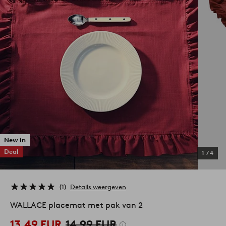
New in
Deal
1
/
4
1
Details weergeven
WALLACE placemat met pak van 2
13,49 EUR
14,99 EUR