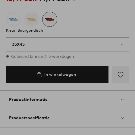
Kleur: Bourgondisch
35X45
Op voorraad
Geleverd binnen 3-5 werkdagen
In winkelwagen
In
inkelwagen
Toevoege
aan
favoriete
Productinformatie
Productspecificatie