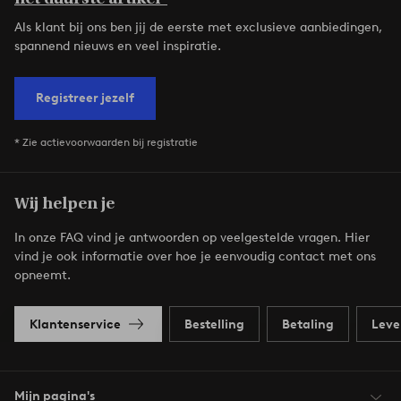
Als klant bij ons ben jij de eerste met exclusieve aanbiedingen,
spannend nieuws en veel inspiratie.
Registreer jezelf
* Zie actievoorwaarden bij registratie
Wij helpen je
In onze FAQ vind je antwoorden op veelgestelde vragen. Hier
vind je ook informatie over hoe je eenvoudig contact met ons
opneemt.
Klantenservice
Bestelling
Betaling
Leve
Mijn pagina's