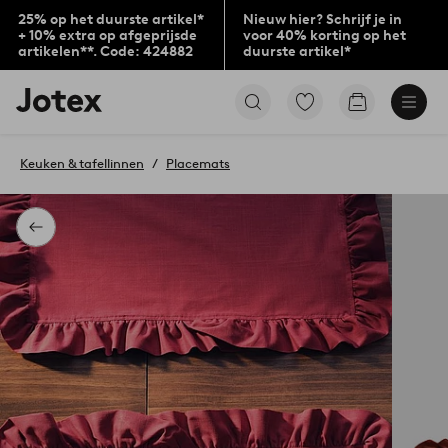
25% op het duurste artikel*
Nieuw hier? Schrijf je in
+ 10% extra op afgeprijsde
voor 40% korting op het
artikelen**. Code: 424882
duurste artikel*
Jotex
Ga
Go
logo
naar
to
-
favoriet
checkout
go
gemarkeerde
Keuken & tafellinnen
Placemats
to
producten
the
home
page
Terug