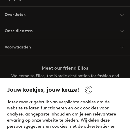
Over Jotex
Onze diensten
Voorwaarden
Meet our friend Ellos
Welcome to Ellos, the Nordic destination for fashion and
beauty! Get a clean, modern aesthetic and unique style for
your wardrobe. Your next inspiring look is here!
Jouw koekjes, jouw keuze!
Visit Ellos
Jotex maakt gebruik van verplichte cookies om de
website te laten functioneren en ook cookies voor
analyse, aangepaste inhoud en om je een relevantere
ervaring op onze website te bieden. Wij delen deze
persoonsgegevens en cookies met de advertentie- en