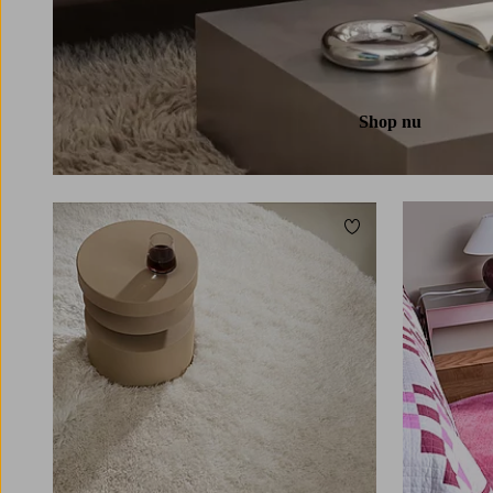
Shop nu
Toevoegen aan favori
160
240