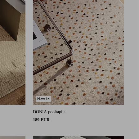
New in
DONIA pooltapijt
189 EUR