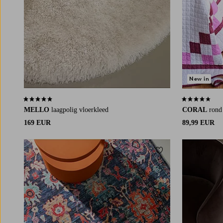
New in
5,0 op basis van 10 beoordelingen
4,2 op basis v
MELLO
laagpolig vloerkleed
CORAL
rond
169 EUR
89,99 EUR
Toevoegen aan favori
160X230
200X300
160X230
200X30