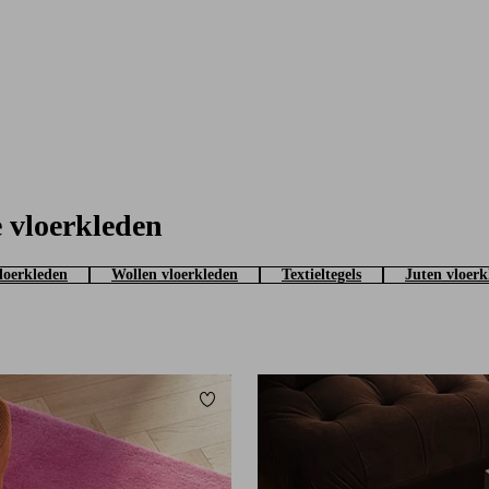
 vloerkleden
loerkleden
Wollen vloerkleden
Textieltegels
Juten vloerk
Toevoegen aan favorieten
0
160X230
200X300