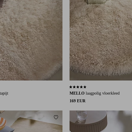
an 36 beoordelingen
5,0 op basis van 10 beoordelingen
tapijt
MELLO
laagpolig vloerkleed
169 EUR
eten
Toevoegen aan favorieten