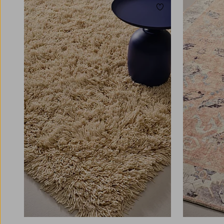
Toevoegen aan favori
80X200
160X230
200X300