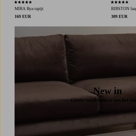
4,6 op basis van 13 beoordelingen
4,7 op basis v
MIRA Rya-tapijt
RIBSTON laag
169 EUR
309 EUR
New in
Geselecteerd nieuws van het sei