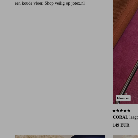
een koude vloer. Shop veilig op jotex.nl
New in
3,7 op basis v
CORAL
laag
149 EUR