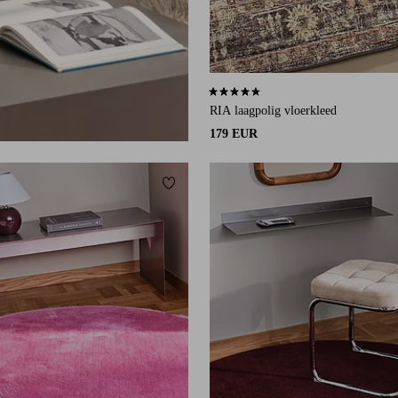
4,7 op basis van 6 beoordelingen
RIA laagpolig vloerkleed
179 EUR
eten
Toevoegen aan favorieten