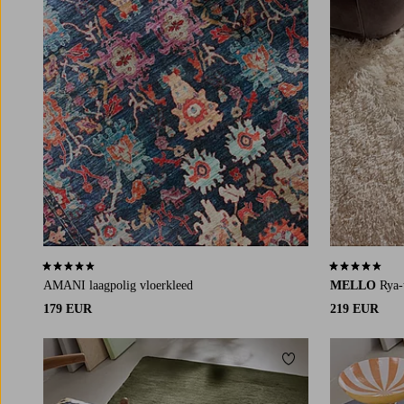
4,7 op basis van 25 beoordelingen
4,4 op basis v
AMANI laagpolig vloerkleed
MELLO
Rya-
179 EUR
219 EUR
Toevoegen aan favori