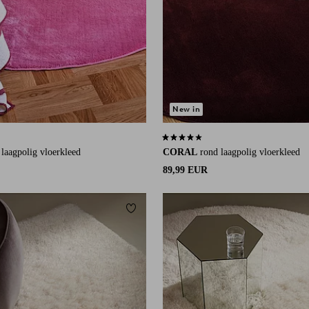
New in
an 25 beoordelingen
4,2 op basis van 25 beoordelingen
 laagpolig vloerkleed
CORAL
rond laagpolig vloerkleed
89,99 EUR
eten
Toevoegen aan favorieten
0
160
240