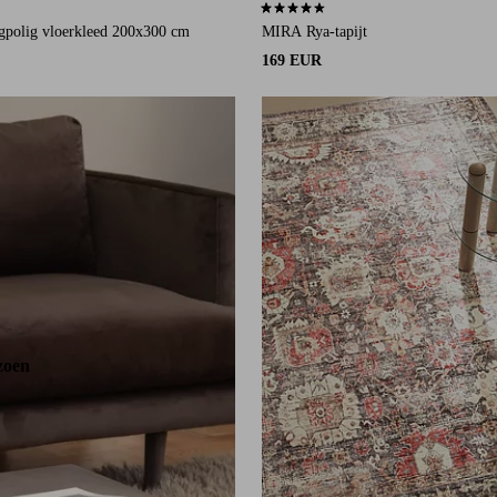
an 49 beoordelingen
4,6 op basis van 13 beoordelingen
polig vloerkleed 200x300 cm
MIRA Rya-tapijt
169 EUR
160X230
200X300
zoen