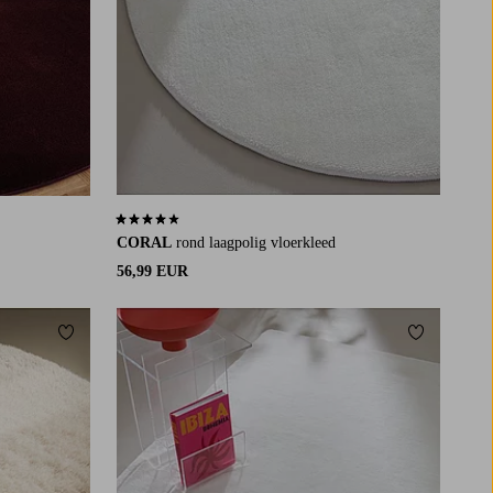
4,2 op basis van 25 beoordelingen
CORAL
rond laagpolig vloerkleed
56,99 EUR
Toevoegen aan favorieten
Toevoegen a
170X240
200X300
240X350