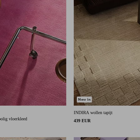
New in
INDIRA wollen tapijt
an 44 beoordelingen
polig vloerkleed
439 EUR