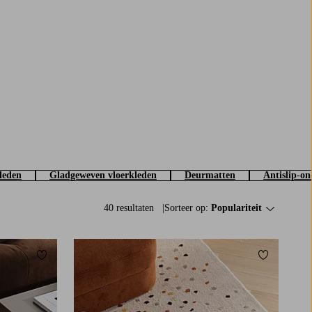
leden
Gladgeweven vloerkleden
Deurmatten
Antislip-o
40 resultaten
Sorteer op:
Populariteit
Toevoegen aan favorieten
Toevoegen a
160X230
200X290