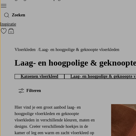
Menu
Zoeken
Inspiratie
Ga naar favoriet gemarkeerde producten
Go to checkout
Vloerkleden
Laag- en hoogpolige & geknoopte vloerkleden
Laag- en hoogpolige & geknoopte
Katoenen vloerkleed
Laag- en hoogpolige & geknoopte v
Filteren
Hier vind je een groot aanbod laag- en
hoogpolige vloerkleden en geknoopte
vloerkleden in verschillende kleuren, maten en
designs. Creëer verschillende hoekjes in de
170X240
200X30
kamer of leg een warm en zacht vloerkleed op