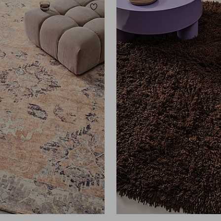
eten
Toevoegen aan favorieten
80X200
160X230
200X300