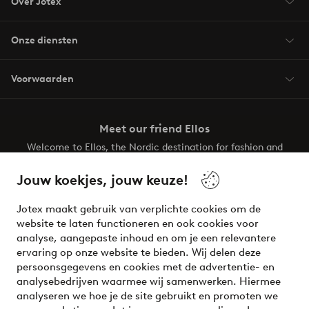
Over Jotex
Onze diensten
Voorwaarden
Meet our friend Ellos
Welcome to Ellos, the Nordic destination for fashion and
beauty! Get a clean, modern aesthetic and unique style for
your wardrobe. Your next inspiring look is here!
Jouw koekjes, jouw keuze!
Visit Ellos
Jotex maakt gebruik van verplichte cookies om de
website te laten functioneren en ook cookies voor
analyse, aangepaste inhoud en om je een relevantere
ervaring op onze website te bieden. Wij delen deze
persoonsgegevens en cookies met de advertentie- en
Veilig betalen - Nu betalen of opsplitsen
analysebedrijven waarmee wij samenwerken. Hiermee
analyseren we hoe je de site gebruikt en promoten we
Wil je meer weten over
onze betaalopties
?