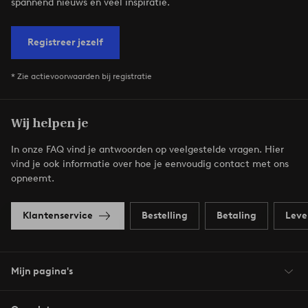
spannend nieuws en veel inspiratie.
Registreer jezelf
* Zie actievoorwaarden bij registratie
Wij helpen je
In onze FAQ vind je antwoorden op veelgestelde vragen. Hier
vind je ook informatie over hoe je eenvoudig contact met ons
opneemt.
Klantenservice
Bestelling
Betaling
Leve
Mijn pagina's