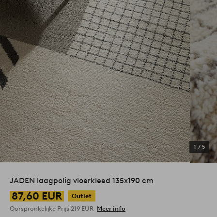
1
/
5
JADEN laagpolig vloerkleed 135x190 cm
87,60 EUR
Outlet
Oorspronkelijke Prijs
219 EUR
Meer info