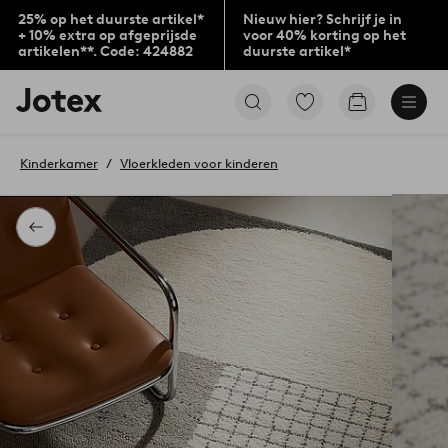
25% op het duurste artikel*
Nieuw hier? Schrijf je in
+ 10% extra op afgeprijsde
voor 40% korting op het
artikelen**. Code: 424882
duurste artikel*
Jotex
Ga
Go
logo
naar
to
-
favoriet
checkout
go
gemarkeerde
Kinderkamer
Vloerkleden voor kinderen
to
producten
the
home
page
Terug