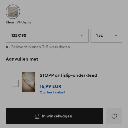
Kleur: Wit/grijs
135X190
1 st.
Op voorraad
Geleverd binnen 3-5 werkdagen
Aanvullen met
STOPP antislip-onderkleed
16,99 EUR
Our best value!
In winkelwagen
Toevoege