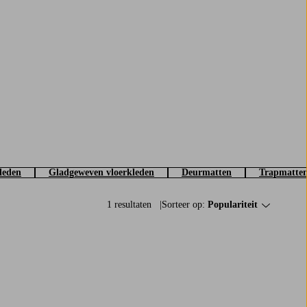
leden
Gladgeweven vloerkleden
Deurmatten
Trapmatte
1 resultaten
Sorteer op:
Populariteit