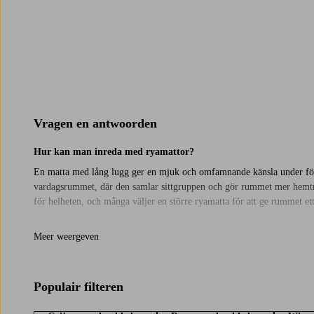
Vragen en antwoorden
Hur kan man inreda med ryamattor?
En matta med lång lugg ger en mjuk och omfamnande känsla under fött
vardagsrummet, där den samlar sittgruppen och gör rummet mer hemtrevl
för helheten, och många väljer en större ryamatta för att ge rummet e
Kort eller lång lugg - vilken luggmatta passar bäst?
Meer weergeven
Valet mellan kort och lång lugg handlar mycket om vilken känsla du vil
kombinera med annan inredning. Båda alternativen fungerar i flera rum
hos dig, eller kanske en
rosa
om du tycker om att inreda med färg? Hitt
Populair filteren