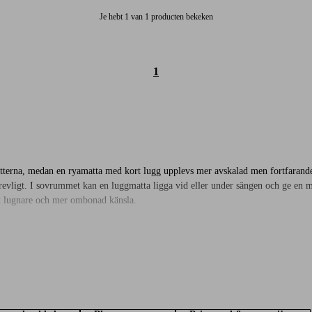
Je hebt 1 van 1 producten bekeken
1
erna, medan en ryamatta med kort lugg upplevs mer avskalad men fortfarande b
igt. I sovrummet kan en luggmatta ligga vid eller under sängen och ge en mjuk
tt lugnare och mer ombonad känsla.
l skapa. Lång lugg ger ett mjukt och inbjudande intryck som drar blickarna til
 och kan anpassas efter stil, möbler och hur rummet används. Här har vi samlat 
a din nya ryamatta här hos oss.