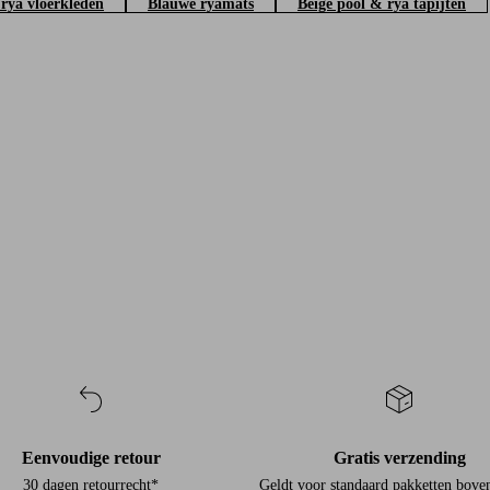
 rya vloerkleden
Blauwe ryamats
Beige pool & rya tapijten
Eenvoudige retour
Gratis verzending
30 dagen retourrecht*
Geldt voor standaard pakketten bove