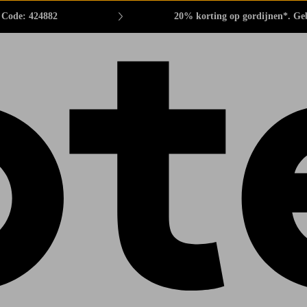
. Code: 424882
20% korting op gordijnen*. Ge