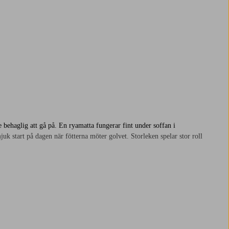
ehaglig att gå på. En ryamatta fungerar fint under soffan i
 start på dagen när fötterna möter golvet. Storleken spelar stor roll
l sig, medan kort lugg ger en mer nedtonad känsla som är lätt att
flera olika färger att välja bland, kanske passar en
grå
bäst hemma