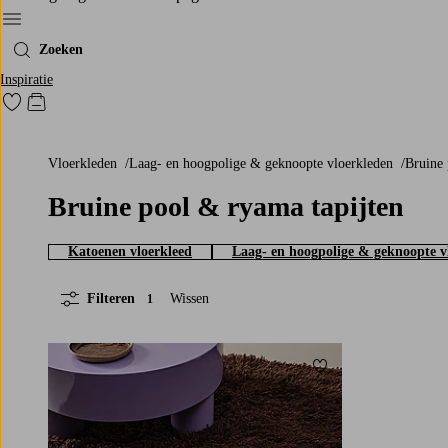
Menu
Zoeken
Inspiratie
Ga naar favoriet gemarkeerde producten
Go to checkout
Vloerkleden
Laag- en hoogpolige & geknoopte vloerkleden
Bruine
Bruine pool & ryama tapijten
Katoenen vloerkleed
Laag- en hoogpolige & geknoopte v
Filteren
Wissen
1
Toevoegen aan favori
80X200
160X230
200X300