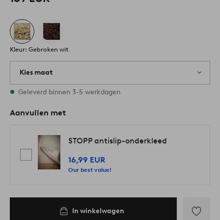
Kleur: Gebroken wit
Kies maat
Alle maten zijn op voorraad
Geleverd binnen 3-5 werkdagen
Aanvullen met
STOPP antislip-onderkleed
16,99 EUR
Our best value!
In winkelwagen