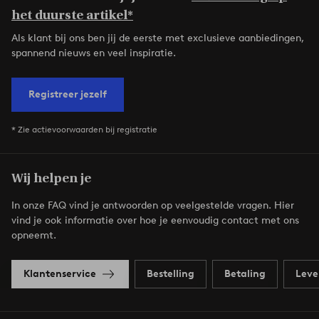
het duurste artikel*
Als klant bij ons ben jij de eerste met exclusieve aanbiedingen,
spannend nieuws en veel inspiratie.
Registreer jezelf
* Zie actievoorwaarden bij registratie
Wij helpen je
In onze FAQ vind je antwoorden op veelgestelde vragen. Hier
vind je ook informatie over hoe je eenvoudig contact met ons
opneemt.
Klantenservice
Bestelling
Betaling
Leve