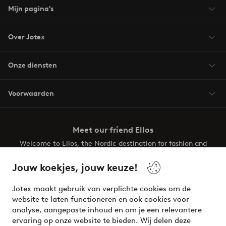
Mijn pagina's
Over Jotex
Onze diensten
Voorwaarden
Meet our friend Ellos
Welcome to Ellos, the Nordic destination for fashion and
beauty! Get a clean, modern aesthetic and unique style for
your wardrobe. Your next inspiring look is here!
Jouw koekjes, jouw keuze!
Visit Ellos
Jotex maakt gebruik van verplichte cookies om de
website te laten functioneren en ook cookies voor
analyse, aangepaste inhoud en om je een relevantere
ervaring op onze website te bieden. Wij delen deze