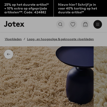
25% op het duurste artikel*
Nieuw hier? Schrijf je in
+ 10% extra op afgeprijsde
voor 40% korting op het
artikelen**. Code: 424882
duurste artikel*
Jotex
Ga
Go
logo
naar
to
-
favoriet
checkout
go
gemarkeerde
Vloerkleden
Laag- en hoogpolige & geknoopte vloerkleden
to
producten
the
home
page
Terug