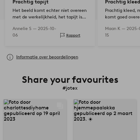
Prachtig tapijt
Prachtig klee
Het beeld komt echter niet overeen
Prachtig kleed, m
met de werkelijkheid, het tapijt is
komt goed overe
licht oudroze, niet zo donker als op
Annelie S —
2025-10-
Maan K —
2025-
de afbeelding. Het is dik om op te
06
15
Rapport
lopen, zacht, erg tevreden.
Informatie over beoordelingen
Share your favourites
#jotex