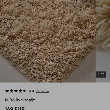
1
/
7
13
2 reviews
MIRA Rya-tapijt
169 EUR