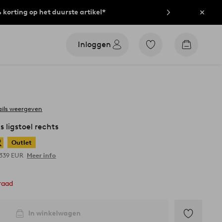
% korting op het duurste artikel*
Sluit
Inloggen
Ga
Go
naar
to
favoriet
checkout
gemarkeerde
producten
ails weergeven
s ligstoel rechts
R
Outlet
.339 EUR
Meer info
raad
In winkelwagen