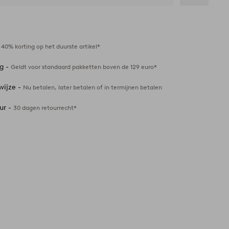
Toevoegen
aan
favorieten
-
40% korting op het duurste artikel*
ng -
Geldt voor standaard pakketten boven de 129 euro*
wijze -
Nu betalen, later betalen of in termijnen betalen
ur -
30 dagen retourrecht*