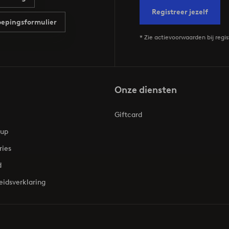
Registreer jezelf
epingsformulier
* Zie actievoorwaarden bij regis
Onze diensten
Giftcard
oup
ries
d
eidsverklaring