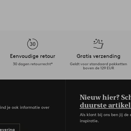
tuele vlekken veeg je weg met een
ebt, raden we je aan om meubelpootjes
e zetten.
Artikelnummer: 1652142-02-0
Eenvoudige retour
Gratis verzending
30 dagen retourrecht*
Geldt voor standaard pakketten
boven de 129 EUR
Nieuw hier? Sch
duurste artikel
ind je ook informatie over
Als klant bij ons ben jij 
inspiratie.
evering