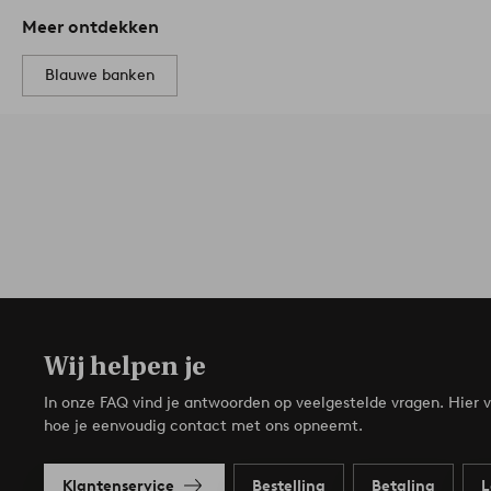
Divan: breedte 95 cm, diepte 170 cm.
Meer ontdekken
Vrije hoogte onder meubels: 15 cm.
Slijtvastheid: 100000 martindale.
Blauwe banken
Gedeeltelijk gemonteerd geleverd.
Inclusief montage-instructies.
Aantal pakketten: 2.
Onderhoudsinstructies: Stofzuigen. Even
licht vochtige doek. Tip/advies: Als je een gevoelige vloer h
of andere bescherming op de contactvlakken tegen de vloer t
Wij helpen je
In onze FAQ vind je antwoorden op veelgestelde vragen. Hier v
hoe je eenvoudig contact met ons opneemt.
Klantenservice
Bestelling
Betaling
L