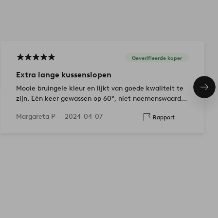
Geverifieerde koper
Extra lange kussenslopen
Mooie bruingele kleur en lijkt van goede kwaliteit te
Vol
ite
zijn. Eén keer gewassen op 60°, niet noemenswaardig
gekrompen.
Margareta P —
2024-04-07
Rapport