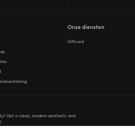
Onze diensten
Giftcard
oup
ries
d
eidsverklaring
uty! Get a clean, modern aesthetic and
!
Visit Ellos