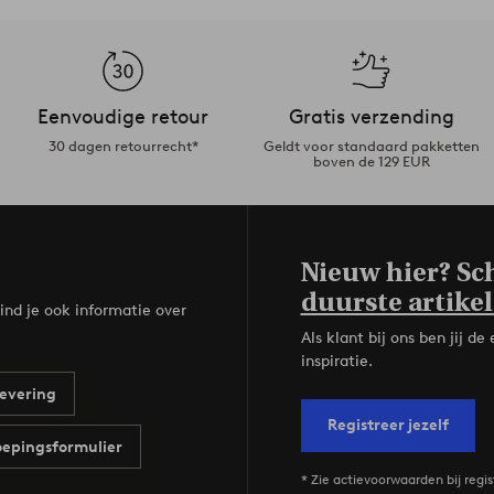
Eenvoudige retour
Gratis verzending
30 dagen retourrecht*
Geldt voor standaard pakketten
boven de 129 EUR
Nieuw hier? Sch
duurste artikel
ind je ook informatie over
Als klant bij ons ben jij 
inspiratie.
evering
Registreer jezelf
epingsformulier
* Zie actievoorwaarden bij regis