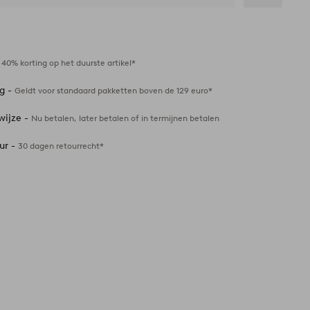
Toevoegen
aan
favorieten
-
40% korting op het duurste artikel*
ng -
Geldt voor standaard pakketten boven de 129 euro*
wijze -
Nu betalen, later betalen of in termijnen betalen
ur -
30 dagen retourrecht*