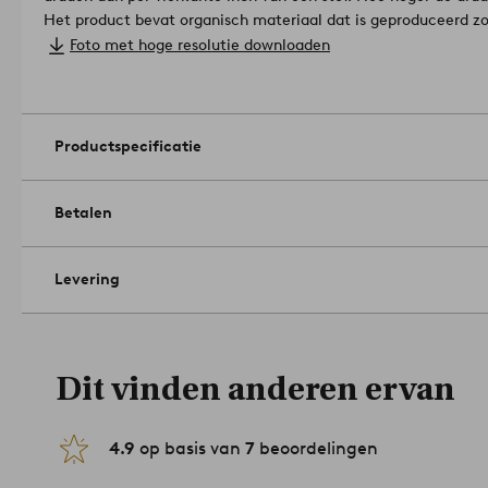
Het product bevat organisch materiaal dat is geproduceerd z
meststoffen of GMO. Dit betekent een gezondere werkomgevi
Foto met hoge resolutie downloaden
bodemomstandigheden.
Materiaal: 100% katoen.
Afmetingen: 90x50 cm.
Onderhoud: Wassen op 60°. Krimpt maximaal 5%.
Tips/advies: VERMONT is een serie die bestaat uit diverse onde
Productspecificatie
zodat je deze helemaal naar wens kunt combineren in de sla
kinderkamer.
Artikelnummer: 1719008-03-06
Betalen
Levering
Dit vinden anderen ervan
4.9
op basis van
7
beoordelingen