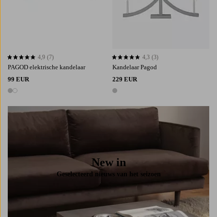
4,9
(7)
4,3
(3)
4,9 op basis van 7 beoordelingen
4,3 op basis van 3 beoordelingen
PAGOD elektrische kandelaar
Kandelaar Pagod
99 EUR
229 EUR
2 kleuren
1 kleur
New in
Geselecteerd nieuws van het seizoen