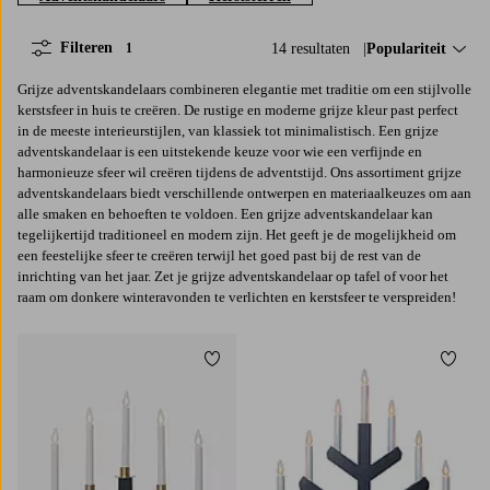
Filteren
14 resultaten
Sorteer op:
Populariteit
1
Grijze adventskandelaars combineren elegantie met traditie om een stijlvolle
kerstsfeer in huis te creëren. De rustige en moderne grijze kleur past perfect
in de meeste interieurstijlen, van klassiek tot minimalistisch. Een grijze
adventskandelaar is een uitstekende keuze voor wie een verfijnde en
harmonieuze sfeer wil creëren tijdens de adventstijd. Ons assortiment grijze
adventskandelaars biedt verschillende ontwerpen en materiaalkeuzes om aan
alle smaken en behoeften te voldoen. Een grijze adventskandelaar kan
tegelijkertijd traditioneel en modern zijn. Het geeft je de mogelijkheid om
een feestelijke sfeer te creëren terwijl het goed past bij de rest van de
inrichting van het jaar. Zet je grijze adventskandelaar op tafel of voor het
raam om donkere winteravonden te verlichten en kerstsfeer te verspreiden!
Toevoegen aan favorieten
Toevoe