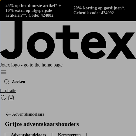
25% op het duurste artikel* +
20% korting op gordijnen*.
10% extra op afgeprijsde
Gebruik code: 424992
artikelen**. Code: 424882
Jotex logo - go to the home page
Menu
Zoeken
Inspiratie
Ga naar favoriet gemarkeerde producten
Go to checkout
Adventskandelaars
Grijze adventskaarshouders
Adventskandelaars
Kerststerren