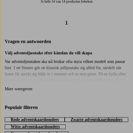
Je hebt 14 van 14 producten bekeken
1
Vragen en antwoorden
Välj adventsljusstake efter känslan du vill skapa
Var adventsljusstaken ska stå brukar ofta styra vilken modell som passar
bäst. I ett fönster gör en klassisk julljusstake sig alltid fin, särskilt när
ljuset får sprida sig både in i rummet och ut mot gatan. På en hylla eller
ett sidobord kan en adventsljusstake med batteri vara smidigt när du vill
slippa sladdar och bara kunna ställa den där den känns rätt. Oavsett om
Meer weergeven
du gillar adventsljusstakar i retrostil, eller om du vill ha något mer
modernt finns det flera olika varianter att välja bland här.
Populair filteren
Mixa och matcha juljusstakar för en personlig julstämning
En adventsljusstake räcker långt, men det kan också vara fint att blanda
Rode adventskaarshouders
Zwarte adventskaarshouders
flera olika! En större adventsljusstake med ledbelysning kan få ta plats i
Witte adventskaarshouders
vardagsrummet, och en mindre som står i köket ger ett mysigt ljus när du