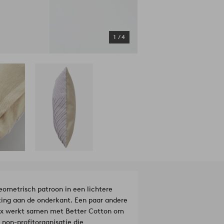
1
/
4
eometrisch patroon in een lichtere
uiting aan de onderkant. Een paar andere
ex werkt samen met Better Cotton om
 non-profitorganisatie die