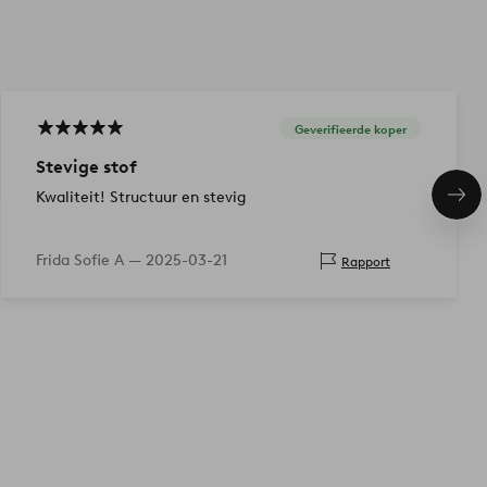
Geverifieerde koper
Stevige stof
Kwaliteit! Structuur en stevig
Vol
ite
Frida Sofie A —
2025-03-21
Rapport