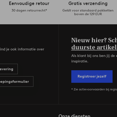
Eenvoudige retour
Gratis verzending
30 dagen retourrecht*
Geldt voor standaard pakketten
boven de 129 EUR
Nieuw hier? Sch
duurste artikel
ind je ook informatie over
Als klant bij ons ben jij 
inspiratie.
evering
Registreer jezelf
epingsformulier
* Zie actievoorwaarden bij regis
Onze diensten