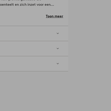
enteelt en zich inzet voor een
bruik. Better Cotton biedt
igheden. Door voor onze katoenen
Toon meer
ie van Better Cotton. Better Cotton is
rleiden tot het eindproduct.
aat voor de kussenhoes te