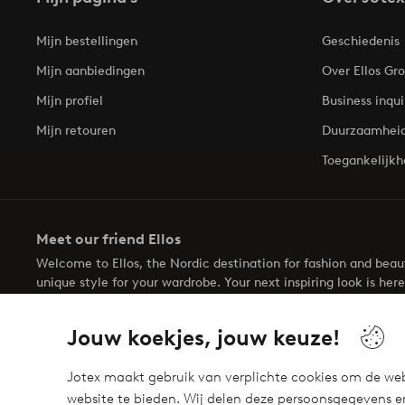
Mijn bestellingen
Geschiedenis
Mijn aanbiedingen
Over Ellos Gr
Mijn profiel
Business inqui
Mijn retouren
Duurzaamhei
Toegankelijkh
Meet our friend Ellos
Welcome to Ellos, the Nordic destination for fashion and bea
unique style for your wardrobe. Your next inspiring look is here
Jouw koekjes, jouw keuze!
Jotex maakt gebruik van verplichte cookies om de web
website te bieden. Wij delen deze persoonsgegevens e