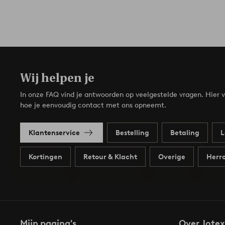
Wij helpen je
In onze FAQ vind je antwoorden op veelgestelde vragen. Hier v
hoe je eenvoudig contact met ons opneemt.
Klantenservice
Bestelling
Betaling
L
Kortingen
Retour & Klacht
Overige
Herro
Mijn pagina's
Over Jotex