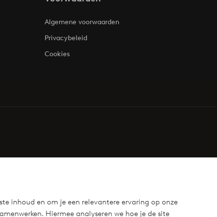
Algemene voorwaarden
Privacybeleid
Cookies
ste inhoud en om je een relevantere ervaring op onze
samenwerken. Hiermee analyseren we hoe je de site