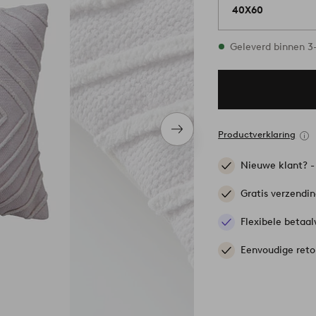
40X60
Op voorraad
Geleverd binnen 
Volgend
Productverklaring
item
Nieuwe klant? 
Gratis verzendi
Flexibele betaal
Eenvoudige reto