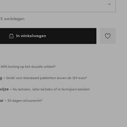
3-5 werkdagen
In winkelwagen
Toevoegen
aan
favorieten
-
40% korting op het duurste artikel*
ng -
Geldt voor standaard pakketten boven de 129 euro*
wijze -
Nu betalen, later betalen of in termijnen betalen
ur -
30 dagen retourrecht*