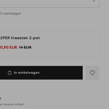
3-5 werkdagen
SPER theedoek 2-pak
11,90 EUR
14 EUR
In winkelwagen
Toevoegen
aan
favorieten
?
et duurste artikel*