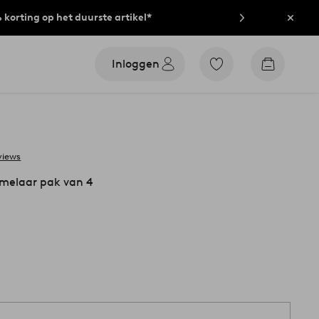
% korting op het duurste artikel*
Sluit
Inloggen
Ga
Go
naar
to
favoriet
checkout
gemarkeerde
producten
views
imelaar pak van 4