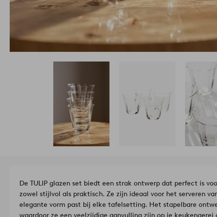
De TULIP glazen set biedt een strak ontwerp dat perfect is vo
zowel stijlvol als praktisch. Ze zijn ideaal voor het serveren 
elegante vorm past bij elke tafelsetting. Het stapelbare ontw
waardoor ze een veelzijdige aanvulling zijn op je keukengerei 