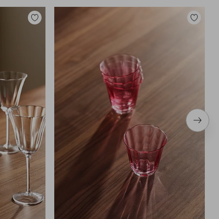
Toevoegen
Toevoege
aan
aan
favorieten
favoriete
Volge
item