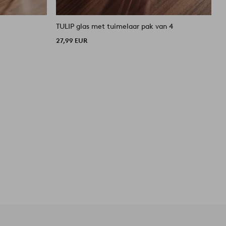
TULIP glas met tuimelaar pak van 4
T
27,99 EUR
3