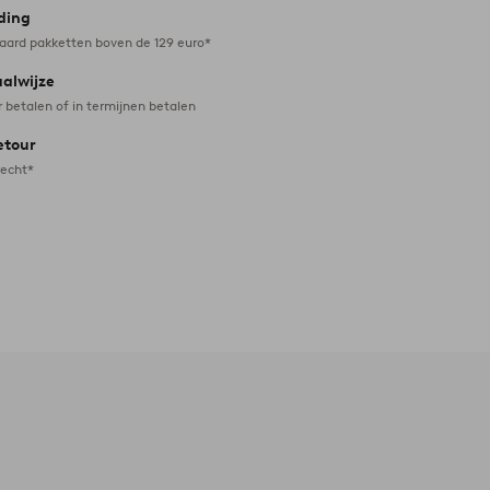
ding
daard pakketten boven de 129 euro*
aalwijze
r betalen of in termijnen betalen
etour
recht*