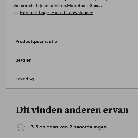
als formele bijeenkomsten.
Materiaal: Glas.
Volume: 32 cl/glas.
Foto met hoge resolutie downloaden
Afmetingen: hoogte 9.5 cm, ø 9.5 cm.
Artikelnummer: 221035
Productspecificatie
Betalen
Levering
Dit vinden anderen ervan
3.5
op basis van
2
beoordelingen