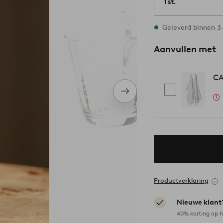
1 st.
Op voorraad
Geleverd binnen 
Aanvullen met
CA
Volgend
item
Productverklaring
Nieuwe klant
40% korting op h