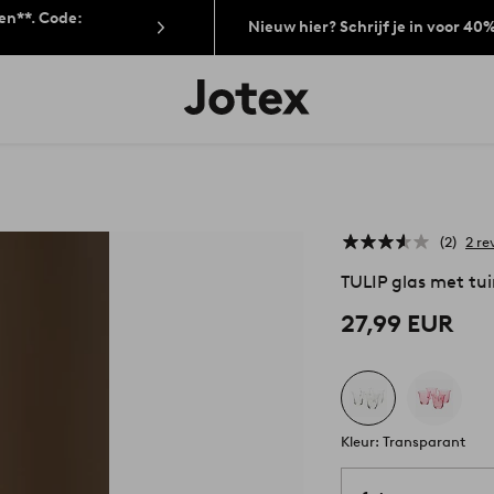
len**. Code:
Nieuw hier? Schrijf je in voor 40
Jotex
logo
-
go
to
the
home
page
2
2 re
TULIP glas met tu
27,99 EUR
Kleur: Transparant