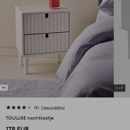
1
/
7
8
1 beoordeling
TOULUSE nachtkastje
179 EUR