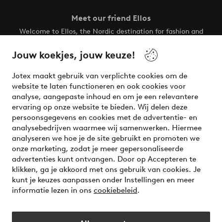
Meet our friend Ellos
Welcome to Ellos, the Nordic destination for fashion and
beauty! Get a clean, modern aesthetic and unique style for
your wardrobe. Your next inspiring look is here!
Jouw koekjes, jouw keuze!
Visit Ellos
Jotex maakt gebruik van verplichte cookies om de
website te laten functioneren en ook cookies voor
analyse, aangepaste inhoud en om je een relevantere
ervaring op onze website te bieden. Wij delen deze
persoonsgegevens en cookies met de advertentie- en
Veilig betalen - Nu betalen of opsplitsen
analysebedrijven waarmee wij samenwerken. Hiermee
analyseren we hoe je de site gebruikt en promoten we
Wil je meer weten over
onze betaalopties
?
onze marketing, zodat je meer gepersonaliseerde
advertenties kunt ontvangen. Door op Accepteren te
klikken, ga je akkoord met ons gebruik van cookies. Je
kunt je keuzes aanpassen onder Instellingen en meer
informatie lezen in ons
cookiebeleid
.
Nederland - Selecteer land