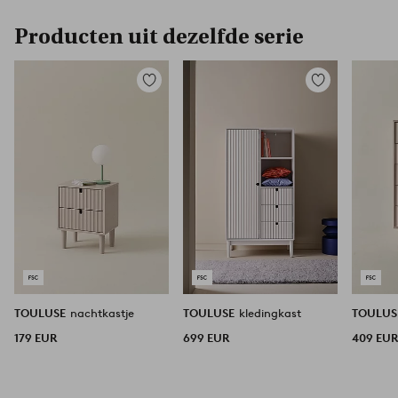
Producten uit dezelfde serie
Toevoegen
Toevoegen
aan
aan
favorieten
favorieten
TOULUSE
nachtkastje
TOULUSE
kledingkast
TOULU
179 EUR
699 EUR
409 EU