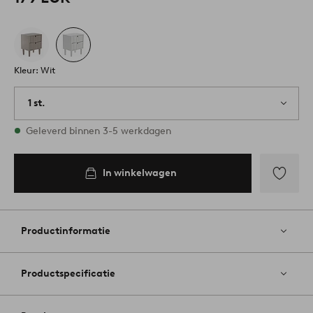
Kleur: Wit
1 st.
Op voorraad
Geleverd binnen 3-5 werkdagen
In winkelwagen
Toevoege
aan
favoriete
Productinformatie
Productspecificatie