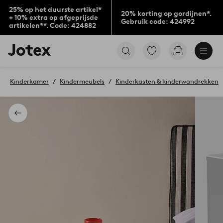
25% op het duurste artikel*
20% korting op gordijnen*.
+ 10% extra op afgeprijsde
Gebruik code: 424992
artikelen**. Code: 424882
Jotex
Ga
Go
logo
naar
to
-
favoriet
checkout
go
gemarkeerde
Kinderkamer
Kindermeubels
Kinderkasten & kinderwandrekken
to
producten
the
home
page
Terug