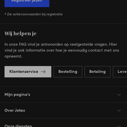
Registreer jezelf
* Zie actievoorwaarden bij registratie
Wij helpen je
In onze FAQ vind je antwoorden op veelgestelde vragen. Hier
vind je ook informatie over hoe je eenvoudig contact met ons
opneemt.
Klantenservice
Bestelling
Betaling
Leve
Mijn pagina's
Over Jotex
Onze diensten