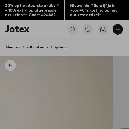
25% op het duurste artikel*
Nieuw hier? Schrijf je in
+ 10% extra op afgeprijsde
voor 40% korting op het
artikelen**. Code: 424882
duurste artikel*
Jotex
Ga
Go
logo
naar
to
-
favoriet
checkout
go
gemarkeerde
Meubels
Zitbanken
Daybeds
to
producten
the
home
page
Terug