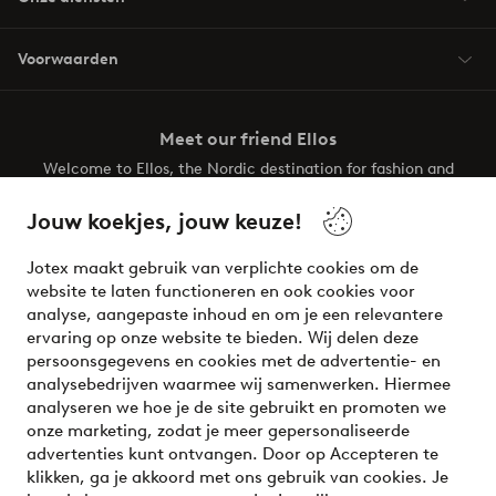
Voorwaarden
Meet our friend Ellos
Welcome to Ellos, the Nordic destination for fashion and
beauty! Get a clean, modern aesthetic and unique style for
your wardrobe. Your next inspiring look is here!
Jouw koekjes, jouw keuze!
Visit Ellos
Jotex maakt gebruik van verplichte cookies om de
website te laten functioneren en ook cookies voor
analyse, aangepaste inhoud en om je een relevantere
ervaring op onze website te bieden. Wij delen deze
persoonsgegevens en cookies met de advertentie- en
Veilig betalen - Nu betalen of opsplitsen
analysebedrijven waarmee wij samenwerken. Hiermee
analyseren we hoe je de site gebruikt en promoten we
Wil je meer weten over
onze betaalopties
?
onze marketing, zodat je meer gepersonaliseerde
advertenties kunt ontvangen. Door op Accepteren te
klikken, ga je akkoord met ons gebruik van cookies. Je