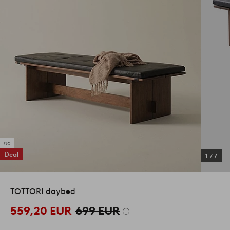
Deal
1
/
7
TOTTORI daybed
559,20 EUR
699 EUR