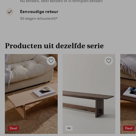
Nu betalen, later betalen of in termijnen betalen
Eenvoudige retour
30 dagen retourrecht*
Producten uit dezelfde serie
Toevoegen
Toevoegen
aan
aan
favorieten
favorieten
Deal
Deal