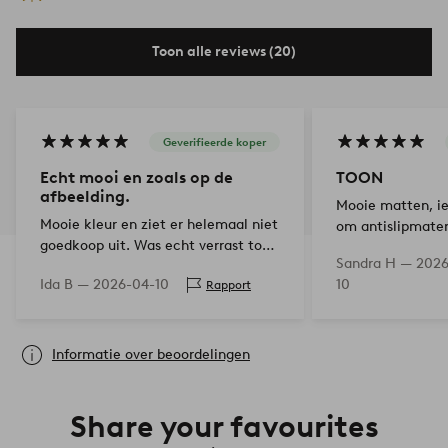
Toon alle reviews (20)
Geverifieerde koper
Echt mooi en zoals op de
TOON
afbeelding.
Mooie matten, ie
Mooie kleur en ziet er helemaal niet
om antislipmater
goedkoop uit. Was echt verrast toen
hebben.
Sandra H —
2026
ik hem uitrolde.
Ida B —
2026-04-10
10
Rapport
Informatie over beoordelingen
Share your favourites