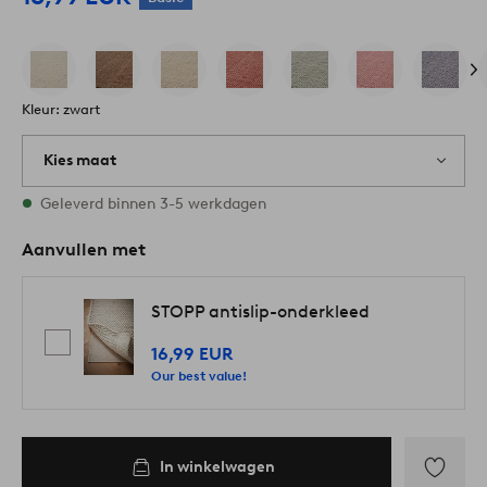
Kleur: zwart
Kies maat
Alle maten zijn op voorraad
Geleverd binnen 3-5 werkdagen
Aanvullen met
STOPP antislip-onderkleed
16,99 EUR
Our best value!
In winkelwagen