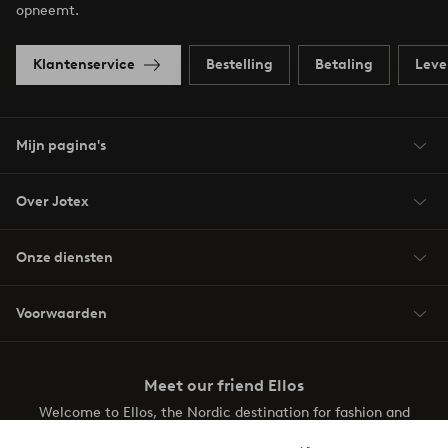
opneemt.
Klantenservice
Bestelling
Betaling
Leve
Mijn pagina's
Over Jotex
Onze diensten
Voorwaarden
Meet our friend Ellos
Welcome to Ellos, the Nordic destination for fashion and
beauty! Get a clean, modern aesthetic and unique style for