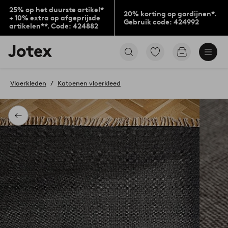
25% op het duurste artikel*
20% korting op gordijnen*.
+ 10% extra op afgeprijsde
Gebruik code: 424992
artikelen**. Code: 424882
Jotex
Ga
Go
logo
naar
to
-
favoriet
checkout
go
gemarkeerde
Vloerkleden
Katoenen vloerkleed
to
producten
the
home
page
Terug