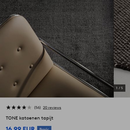
1
/
5
56
20 reviews
TONE katoenen tapijt
16,99 EUR
Basic