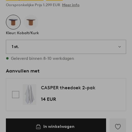
Oorspronkelijke Prijs
1.299 EUR
Meer info
Kleur: Kobalt/Kurk
1 st.
Op voorraad
Geleverd binnen 8-10 werkdagen
Aanvullen met
CASPER theedoek 2-pak
14 EUR
In winkelwagen