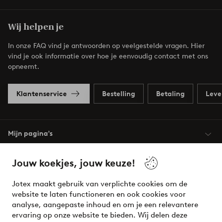
Wij helpen je
In onze FAQ vind je antwoorden op veelgestelde vragen. Hier
vind je ook informatie over hoe je eenvoudig contact met ons
opneemt.
Klantenservice
Bestelling
Betaling
Leve
Mijn pagina's
Jouw koekjes, jouw keuze!
Over Jotex
Jotex maakt gebruik van verplichte cookies om de
Onze diensten
website te laten functioneren en ook cookies voor
analyse, aangepaste inhoud en om je een relevantere
ervaring op onze website te bieden. Wij delen deze
Voorwaarden