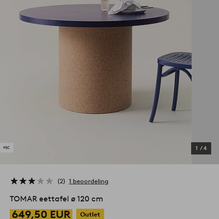
1
/
4
2
1 beoordeling
TOMAR eettafel ø 120 cm
649,50 EUR
Outlet