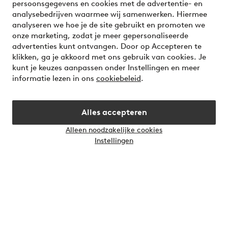
persoonsgegevens en cookies met de advertentie- en
analysebedrijven waarmee wij samenwerken. Hiermee
analyseren we hoe je de site gebruikt en promoten we
Meet our friend Ellos
onze marketing, zodat je meer gepersonaliseerde
Welcome to Ellos, the Nordic destination for fashion and
advertenties kunt ontvangen. Door op Accepteren te
beauty! Get a clean, modern aesthetic and unique style for
klikken, ga je akkoord met ons gebruik van cookies. Je
your wardrobe. Your next inspiring look is here!
kunt je keuzes aanpassen onder Instellingen en meer
informatie lezen in ons
cookiebeleid
.
Visit Ellos
Alles accepteren
Alleen noodzakelijke cookies
Instellingen
Veilig betalen - Nu betalen of opsplitsen
Wil je meer weten over
onze betaalopties
?
Nederland - Selecteer land