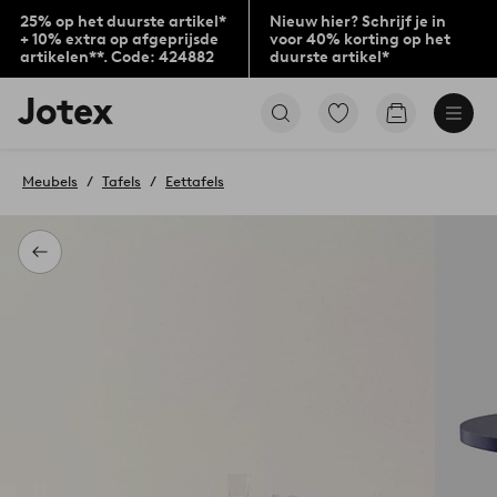
25% op het duurste artikel*
Nieuw hier? Schrijf je in
+ 10% extra op afgeprijsde
voor 40% korting op het
artikelen**. Code: 424882
duurste artikel*
Jotex
Ga
Go
logo
naar
to
-
favoriet
checkout
go
gemarkeerde
Meubels
Tafels
Eettafels
to
producten
the
home
page
Terug