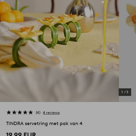
1
/
3
4
4 reviews
TINDRA servetring met pak van 4
19,99 EUR