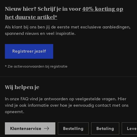
Nieuw hier? Schrijf je in voor
40% korting op
het duurste artikel*
Als klant bij ons ben jij de eerste met exclusieve aanbiedingen,
spannend nieuws en veel inspiratie.
Registreer jezelf
* Zie actievoorwaarden bij registratie
Wij helpen je
In onze FAQ vind je antwoorden op veelgestelde vragen. Hier
vind je ook informatie over hoe je eenvoudig contact met ons
opneemt.
Klantenservice
Bestelling
Betaling
Leve