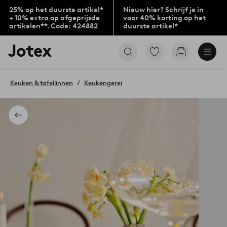
25% op het duurste artikel*
Nieuw hier? Schrijf je in
+ 10% extra op afgeprijsde
voor 40% korting op het
artikelen**. Code: 424882
duurste artikel*
Jotex
Ga
Go
logo
naar
to
-
favoriet
checkout
go
gemarkeerde
Keuken & tafellinnen
Keukengerei
to
producten
the
home
page
Terug