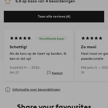
5.0
op basis van
4
beoordelingen
Toon alle reviews (4)
Geverifieerde koper
Schattig!
Zo mooi
Als de kers op de taart op borden. Ik
Heel mooi en go
ben er dol op!
paasdecoratie
Svanhild H —
2026-
Mikaela G —
202
04-27
19
Rapport
Informatie over beoordelingen
Share your favourites