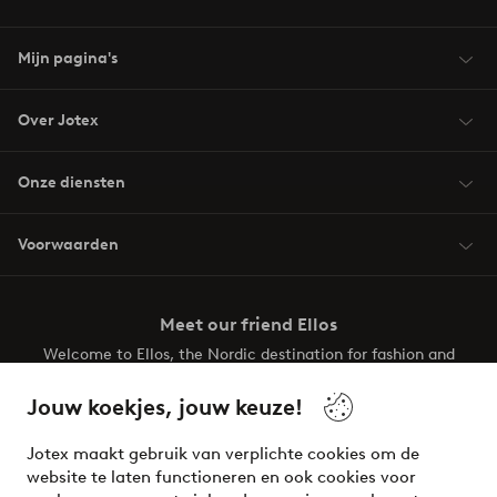
Mijn pagina's
Over Jotex
Onze diensten
Voorwaarden
Meet our friend Ellos
Welcome to Ellos, the Nordic destination for fashion and
beauty! Get a clean, modern aesthetic and unique style for
your wardrobe. Your next inspiring look is here!
Jouw koekjes, jouw keuze!
Visit Ellos
Jotex maakt gebruik van verplichte cookies om de
website te laten functioneren en ook cookies voor