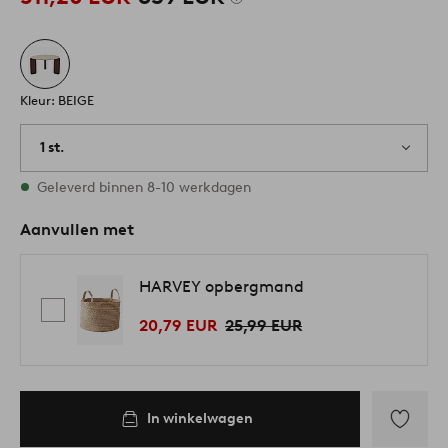
Kleur: BEIGE
1 st.
Op voorraad
Geleverd binnen 8-10 werkdagen
Aanvullen met
HARVEY opbergmand
20,79 EUR
25,99 EUR
In winkelwagen