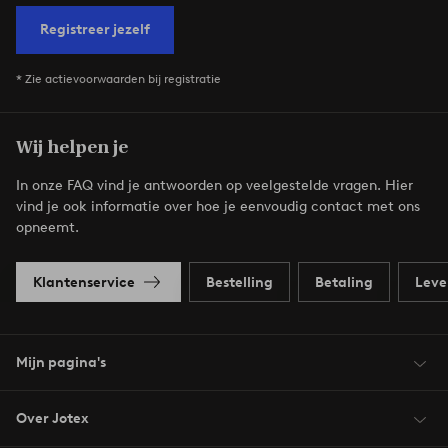
Registreer jezelf
* Zie actievoorwaarden bij registratie
Wij helpen je
In onze FAQ vind je antwoorden op veelgestelde vragen. Hier
vind je ook informatie over hoe je eenvoudig contact met ons
opneemt.
Klantenservice
Bestelling
Betaling
Leve
Mijn pagina's
Over Jotex