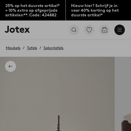
25% op het duurste artikel*
Nieuw hier? Schrijf je in
+ 10% extra op afgeprijsde
voor 40% korting op het
artikelen**. Code: 424882
duurste artikel*
Jotex
Ga
Go
logo
naar
to
-
favoriet
checkout
go
gemarkeerde
Meubels
Tafels
Salontafels
to
producten
the
home
page
Terug