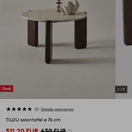
Deal
1
/
5
1
Details weergeven
TILOU salontafel ø 76 cm
511,20 EUR
639 EUR