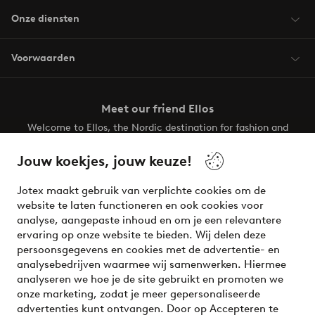
Onze diensten
Voorwaarden
Meet our friend Ellos
Welcome to Ellos, the Nordic destination for fashion and
beauty! Get a clean, modern aesthetic and unique style for
your wardrobe. Your next inspiring look is here!
Jouw koekjes, jouw keuze!
Visit Ellos
Jotex maakt gebruik van verplichte cookies om de
website te laten functioneren en ook cookies voor
analyse, aangepaste inhoud en om je een relevantere
ervaring op onze website te bieden. Wij delen deze
persoonsgegevens en cookies met de advertentie- en
Veilig betalen - Nu betalen of opsplitsen
analysebedrijven waarmee wij samenwerken. Hiermee
analyseren we hoe je de site gebruikt en promoten we
Wil je meer weten over
onze betaalopties
?
onze marketing, zodat je meer gepersonaliseerde
advertenties kunt ontvangen. Door op Accepteren te