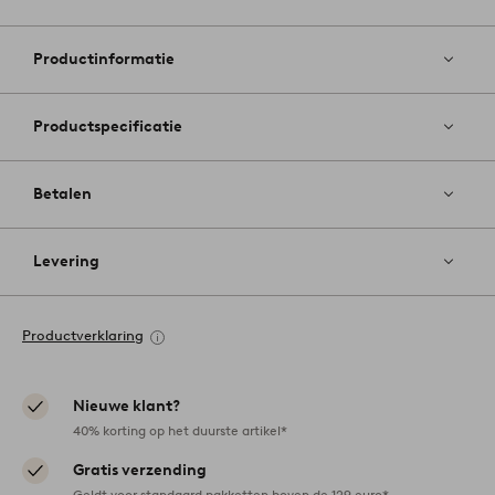
Toevoege
aan
favoriete
Productinformatie
Productspecificatie
Betalen
Levering
Productverklaring
Nieuwe klant?
40% korting op het duurste artikel*
Gratis verzending
Geldt voor standaard pakketten boven de 129 euro*