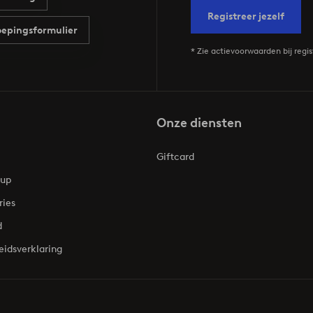
Registreer jezelf
epingsformulier
* Zie actievoorwaarden bij regis
Onze diensten
Giftcard
oup
ries
d
eidsverklaring