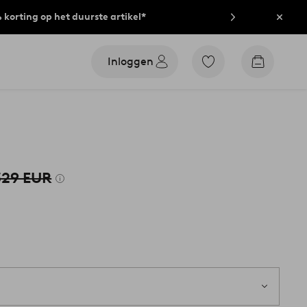
% korting op het duurste artikel*
Sluit
Inloggen
Ga
Go
naar
to
favoriet
checkout
gemarkeerde
producten
329 EUR