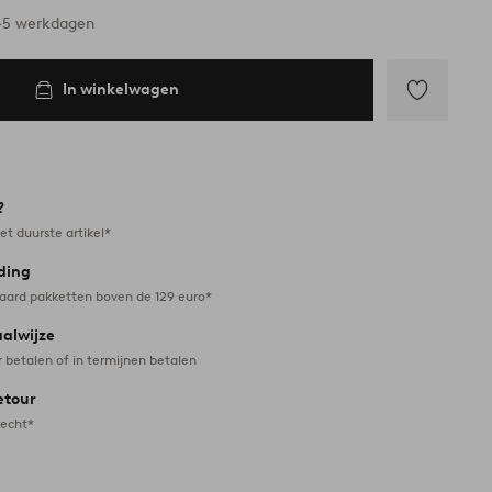
3-5 werkdagen
In winkelwagen
Toevoegen
aan
favorieten
?
et duurste artikel*
ding
daard pakketten boven de 129 euro*
aalwijze
r betalen of in termijnen betalen
etour
recht*