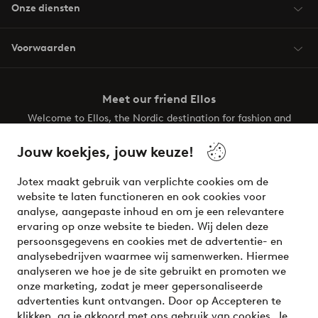
Onze diensten
Voorwaarden
Meet our friend Ellos
Welcome to Ellos, the Nordic destination for fashion and
beauty! Get a clean, modern aesthetic and unique style for
your wardrobe. Your next inspiring look is here!
Jouw koekjes, jouw keuze!
Visit Ellos
Jotex maakt gebruik van verplichte cookies om de
website te laten functioneren en ook cookies voor
analyse, aangepaste inhoud en om je een relevantere
ervaring op onze website te bieden. Wij delen deze
persoonsgegevens en cookies met de advertentie- en
Veilig betalen - Nu betalen of opsplitsen
analysebedrijven waarmee wij samenwerken. Hiermee
analyseren we hoe je de site gebruikt en promoten we
Wil je meer weten over
onze betaalopties
?
onze marketing, zodat je meer gepersonaliseerde
advertenties kunt ontvangen. Door op Accepteren te
klikken, ga je akkoord met ons gebruik van cookies. Je