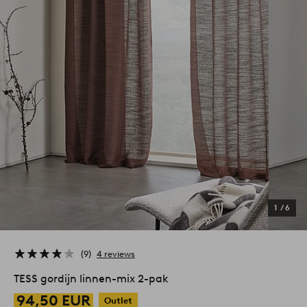
1
/
6
9
4 reviews
TESS gordijn linnen-mix 2-pak
94,50 EUR
Outlet