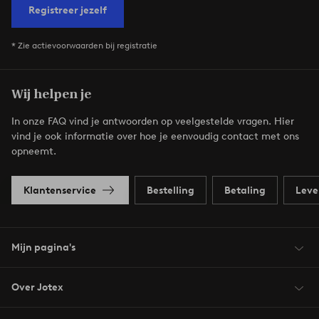
Registreer jezelf
* Zie actievoorwaarden bij registratie
Wij helpen je
In onze FAQ vind je antwoorden op veelgestelde vragen. Hier
vind je ook informatie over hoe je eenvoudig contact met ons
opneemt.
Klantenservice
Bestelling
Betaling
Leve
Mijn pagina's
Over Jotex