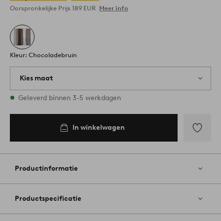
Oorspronkelijke Prijs
189 EUR
Meer info
Kleur: Chocoladebruin
Kies maat
1 maten op voorraad
Geleverd binnen 3-5 werkdagen
In winkelwagen
Toevoege
aan
favoriete
Productinformatie
Productspecificatie