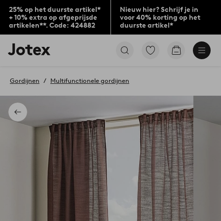
25% op het duurste artikel*
Nieuw hier? Schrijf je in
+ 10% extra op afgeprijsde
voor 40% korting op het
artikelen**. Code: 424882
duurste artikel*
Jotex
Ga
Go
logo
naar
to
-
favoriet
checkout
go
gemarkeerde
Gordijnen
Multifunctionele gordijnen
to
producten
the
home
page
Terug