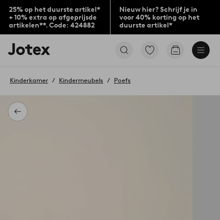
25% op het duurste artikel*
Nieuw hier? Schrijf je in
+ 10% extra op afgeprijsde
voor 40% korting op het
artikelen**. Code: 424882
duurste artikel*
Jotex
Ga
Go
logo
naar
to
-
favoriet
checkout
go
gemarkeerde
Kinderkamer
Kindermeubels
Poefs
to
producten
the
home
page
Terug