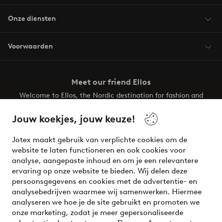
Onze diensten
Voorwaarden
Meet our friend Ellos
Welcome to Ellos, the Nordic destination for fashion and
beauty! Get a clean, modern aesthetic and unique style for
your wardrobe. Your next inspiring look is here!
Jouw koekjes, jouw keuze!
Visit Ellos
Jotex maakt gebruik van verplichte cookies om de
website te laten functioneren en ook cookies voor
analyse, aangepaste inhoud en om je een relevantere
ervaring op onze website te bieden. Wij delen deze
persoonsgegevens en cookies met de advertentie- en
Veilig betalen - Nu betalen of opsplitsen
analysebedrijven waarmee wij samenwerken. Hiermee
analyseren we hoe je de site gebruikt en promoten we
Wil je meer weten over
onze betaalopties
?
onze marketing, zodat je meer gepersonaliseerde