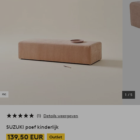
1
/
5
1
Details weergeven
SUZUKI poef kinderlijk
139,50 EUR
Outlet