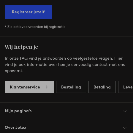
Registreer jezelf
* Zie actievoorwaarden bij registratie
Wij helpen je
In onze FAQ vind je antwoorden op veelgestelde vragen. Hier
vind je ook informatie over hoe je eenvoudig contact met ons
opneemt.
Klantenservice
Bestelling
Betaling
Leve
Mijn pagina's
Over Jotex