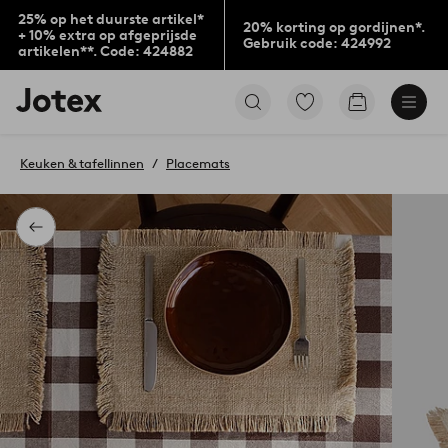
25% op het duurste artikel*
20% korting op gordijnen*.
+ 10% extra op afgeprijsde
Gebruik code: 424992
artikelen**. Code: 424882
Jotex
Ga
Go
logo
naar
to
-
favoriet
checkout
go
gemarkeerde
Keuken & tafellinnen
Placemats
to
producten
the
home
page
Terug