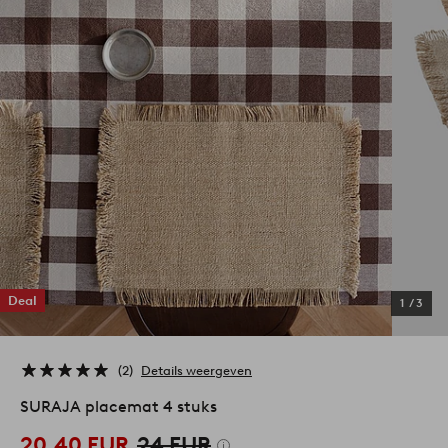
Deal
1
/
3
2
Details weergeven
SURAJA placemat 4 stuks
20,40 EUR
24 EUR