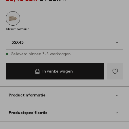
Kleur: natuur
35X45
Op voorraad
Geleverd binnen 3-5 werkdagen
In winkelwagen
In
inkelwagen
Toevoege
aan
favoriete
Productinformatie
Productspecificatie