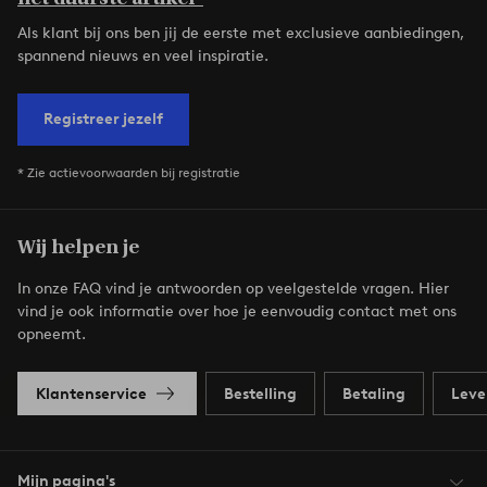
Als klant bij ons ben jij de eerste met exclusieve aanbiedingen,
spannend nieuws en veel inspiratie.
Registreer jezelf
* Zie actievoorwaarden bij registratie
Wij helpen je
In onze FAQ vind je antwoorden op veelgestelde vragen. Hier
vind je ook informatie over hoe je eenvoudig contact met ons
opneemt.
Klantenservice
Bestelling
Betaling
Leve
Mijn pagina's