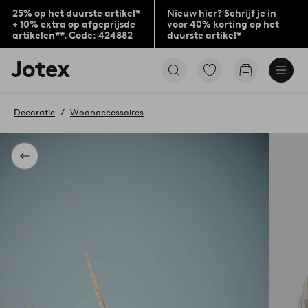
25% op het duurste artikel*
Nieuw hier? Schrijf je in
+ 10% extra op afgeprijsde
voor 40% korting op het
artikelen**. Code: 424882
duurste artikel*
Jotex
Ga
Go
logo
naar
to
-
favoriet
checkout
go
gemarkeerde
Decoratie
Woonaccessoires
to
producten
the
home
page
Terug