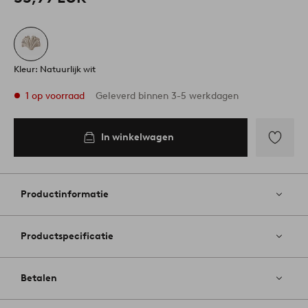
Kleur: Natuurlijk wit
1 op voorraad
Geleverd binnen 3-5 werkdagen
In winkelwagen
In
inkelwagen
Toevoege
aan
favoriete
Productinformatie
Productspecificatie
Betalen