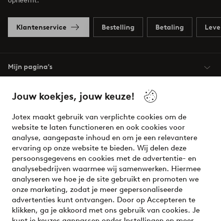
opneemt.
Klantenservice
Bestelling
Betaling
Leve
Mijn pagina's
Jouw koekjes, jouw keuze!
Over Jotex
Jotex maakt gebruik van verplichte cookies om de
Onze diensten
website te laten functioneren en ook cookies voor
analyse, aangepaste inhoud en om je een relevantere
ervaring op onze website te bieden. Wij delen deze
Voorwaarden
persoonsgegevens en cookies met de advertentie- en
analysebedrijven waarmee wij samenwerken. Hiermee
analyseren we hoe je de site gebruikt en promoten we
Meet our friend Ellos
onze marketing, zodat je meer gepersonaliseerde
Welcome to Ellos, the Nordic destination for fashion and
advertenties kunt ontvangen. Door op Accepteren te
beauty! Get a clean, modern aesthetic and unique style for
klikken, ga je akkoord met ons gebruik van cookies. Je
your wardrobe. Your next inspiring look is here!
kunt je keuzes aanpassen onder Instellingen en meer