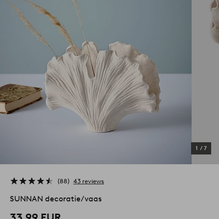
1
/
7
88
43 reviews
SUNNAN decoratie/vaas
33,99 EUR