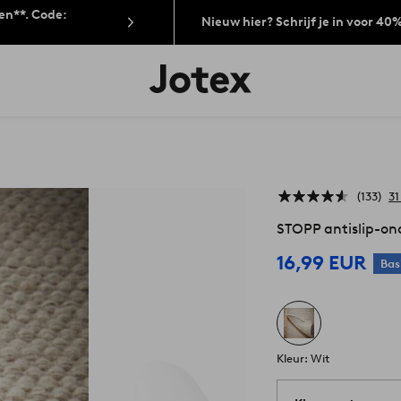
len**. Code:
Nieuw hier? Schrijf je in voor 40
Jotex
logo
-
go
to
the
home
page
133
31
STOPP antislip-on
16,99 EUR
Bas
Kleur: Wit