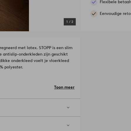
Flexibele betaal
Eenvoudige reto
1
/
2
regneerd met latex. STOPP is een slim
e antislip-onderkleden zijn geschikt
dikke onderkleed voelt je vloerkleed
% polyester.
erschillende maten en kunnen op maat
Toon meer
? Leg dan meerdere naast