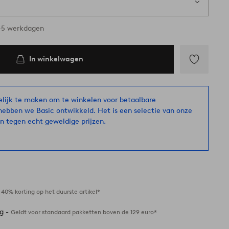
 voorraad
3-5 werkdagen
In winkelwagen
Toevoegen
aan
favorieten
ijk te maken om te winkelen voor betaalbare
hebben we Basic ontwikkeld. Het is een selectie van onze
n tegen echt geweldige prijzen.
-
40% korting op het duurste artikel*
ng -
Geldt voor standaard pakketten boven de 129 euro*