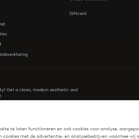
Giftcard
oup
ries
d
eidsverklaring
uty! Get a clean, modern aesthetic and
!
Visit Ellos
site te laten functioneren en ook cookies voor analyse, aangepa
n cookies met de advertentie- en analysebedrijven waarmee wij 