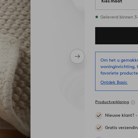
Kies maat
Alle maten zijn op
Geleverd binnen 
Volgend
Om het u gemakkel
item
woninginrichting, 
favoriete producte
Ontdek Basic
Productverklaring
Nieuwe klant? 
Gratis verzendi