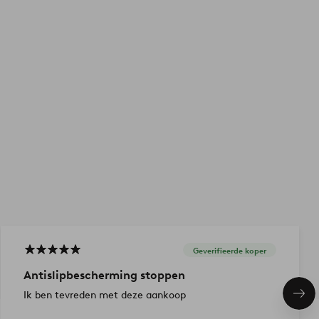
Geverifieerde koper
Antislipbescherming stoppen
Ik ben tevreden met deze aankoop
Vol
ite