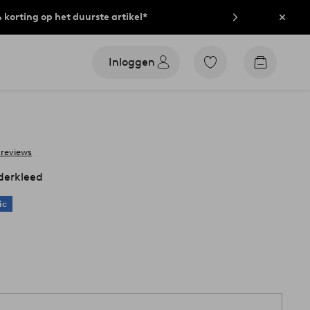
% korting op het duurste artikel*
Sluit
Inloggen
Ga
Go
naar
to
favoriet
checkout
gemarkeerde
producten
 reviews
derkleed
ic