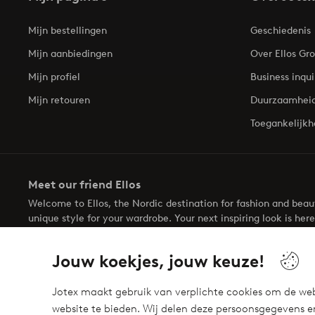
Mijn bestellingen
Geschiedenis
Mijn aanbiedingen
Over Ellos Gr
Mijn profiel
Business inqui
Mijn retouren
Duurzaamhei
Toegankelijkh
Meet our friend Ellos
Welcome to Ellos, the Nordic destination for fashion and bea
unique style for your wardrobe. Your next inspiring look is here
Jouw koekjes, jouw keuze!
Jotex maakt gebruik van verplichte cookies om de web
website te bieden. Wij delen deze persoonsgegevens e
Veilig betalen - Nu betalen of opsplitsen