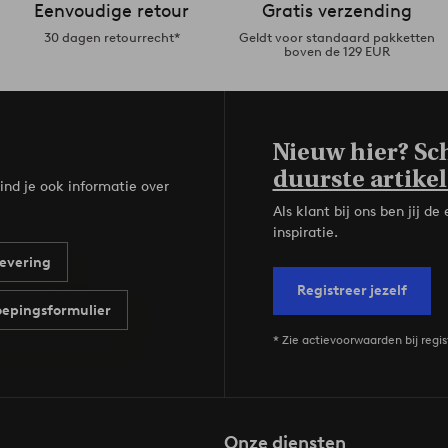
Eenvoudige retour
Gratis verzending
30 dagen retourrecht*
Geldt voor standaard pakketten
boven de 129 EUR
Nieuw hier? Sch
duurste artikel
ind je ook informatie over
Als klant bij ons ben jij 
inspiratie.
evering
Registreer jezelf
epingsformulier
* Zie actievoorwaarden bij regis
Onze diensten