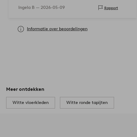
Eindelijk!
Ingela B —
2026-05-09
Rapport
Informatie over beoordelingen
Meer ontdekken
Witte vloerkleden
Witte ronde tapijten