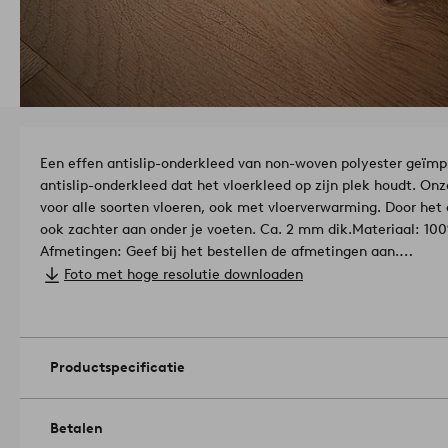
Een effen antislip-onderkleed van non-woven polyester geïmp
antislip-onderkleed dat het vloerkleed op zijn plek houdt. Onz
voor alle soorten vloeren, ook met vloerverwarming. Door het 
ook zachter aan onder je voeten. Ca. 2 mm dik.
Materiaal: 100
Afmetingen: Geef bij het bestellen de afmetingen aan.
Onderhoud: Handwas.
Foto met hoge resolutie downloaden
Tips/advies: Onze antislip-onderkleden zijn verkrijgbaar in v
geknipt worden. Heb je een groter antislip-onderkleed nodig
elkaar.
Artikelnummer: 1746680-01
Productspecificatie
Betalen