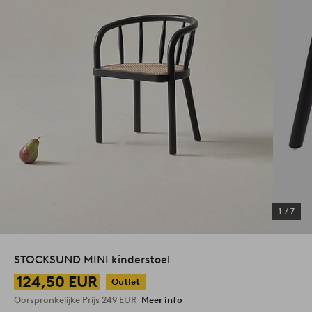
1
/
7
STOCKSUND MINI kinderstoel
124,50 EUR
Outlet
Oorspronkelijke Prijs
249 EUR
Meer info