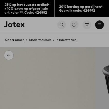
25% op het duurste artikel*
20% korting op gordijnen*.
+ 10% extra op afgeprijsde
Gebruik code: 424992
artikelen**. Code: 424882
Jotex
Ga
Go
logo
naar
to
-
favoriet
checkout
go
gemarkeerde
Kinderkamer
Kindermeubels
Kinderstoelen
to
producten
the
home
page
Terug