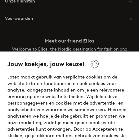
Onze diensten
Voorwaarden
Meet our friend Ellos
Welcome to Ellos, the Nordic destination for fashion and
beauty! Get a clean, modern aesthetic and unique style for
your wardrobe. Your next inspiring look is here!
Jouw koekjes, jouw keuze!
Visit Ellos
Jotex maakt gebruik van verplichte cookies om de
website te laten functioneren en ook cookies voor
analyse, aangepaste inhoud en om je een relevantere
ervaring op onze website te bieden. Wij delen deze
persoonsgegevens en cookies met de advertentie- en
Veilig betalen - Nu betalen of opsplitsen
analysebedrijven waarmee wij samenwerken. Hiermee
analyseren we hoe je de site gebruikt en promoten we
Wil je meer weten over
onze betaalopties
?
onze marketing, zodat je meer gepersonaliseerde
advertenties kunt ontvangen. Door op Accepteren te
klikken, ga je akkoord met ons gebruik van cookies. Je