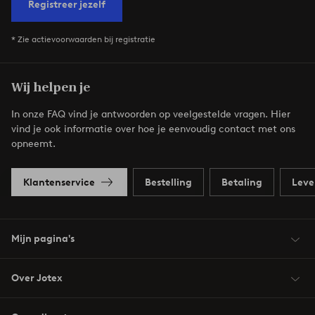
Registreer jezelf
* Zie actievoorwaarden bij registratie
Wij helpen je
In onze FAQ vind je antwoorden op veelgestelde vragen. Hier
vind je ook informatie over hoe je eenvoudig contact met ons
opneemt.
Klantenservice
Bestelling
Betaling
Leve
Mijn pagina's
Over Jotex