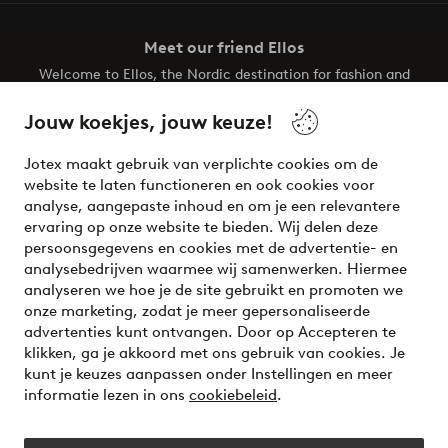
Meet our friend Ellos
Welcome to Ellos, the Nordic destination for fashion and
beauty! Get a clean, modern aesthetic and unique style for
your wardrobe. Your next inspiring look is here!
Jouw koekjes, jouw keuze!
Visit Ellos
Jotex maakt gebruik van verplichte cookies om de
website te laten functioneren en ook cookies voor
analyse, aangepaste inhoud en om je een relevantere
ervaring op onze website te bieden. Wij delen deze
persoonsgegevens en cookies met de advertentie- en
Veilig betalen - Nu betalen of opsplitsen
analysebedrijven waarmee wij samenwerken. Hiermee
analyseren we hoe je de site gebruikt en promoten we
Wil je meer weten over
onze betaalopties
?
onze marketing, zodat je meer gepersonaliseerde
advertenties kunt ontvangen. Door op Accepteren te
klikken, ga je akkoord met ons gebruik van cookies. Je
kunt je keuzes aanpassen onder Instellingen en meer
informatie lezen in ons
cookiebeleid
.
Nederland - Selecteer land