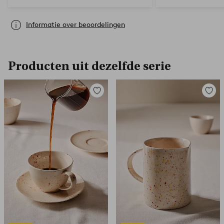
Informatie over beoordelingen
Producten uit dezelfde serie
Toevoegen
Toevoe
aan
aan
favorieten
favori