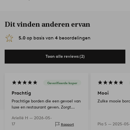
Dit vinden anderen ervan
5.0
op basis van
4
beoordelingen
Toon alle reviews (2)
Geverifieerde koper
Prachtig
Mooi
Prachtige borden die een gevoel van
Zulke mooie bord
luxe en restaurant geven. Zorgt
ervoor dat het eten er uitnodigend
Ariellé H —
2026-05-
uitziet.
17
Pia S —
2025-05-
Rapport