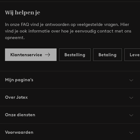
Wij helpen je
In onze FAQ vind je antwoorden op veelgestelde vragen. Hier
vind je ook informatie over hoe je eenvoudig contact met ons
opneemt.
Klantenservice
Bestelling
Betaling
Leve
Mijn pagina's
Over Jotex
Onze diensten
Voorwaarden