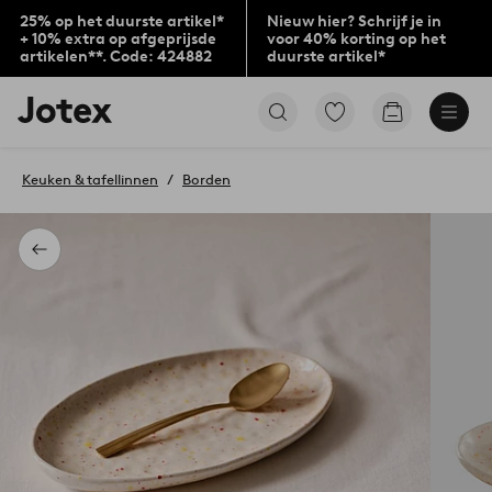
25% op het duurste artikel*
Nieuw hier? Schrijf je in
+ 10% extra op afgeprijsde
voor 40% korting op het
artikelen**. Code: 424882
duurste artikel*
Jotex
Ga
Go
logo
naar
to
-
favoriet
checkout
go
gemarkeerde
Keuken & tafellinnen
Borden
to
producten
the
home
page
Terug