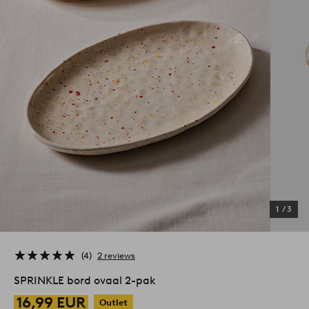
1
/
3
4
2 reviews
SPRINKLE bord ovaal 2-pak
16,99 EUR
Outlet