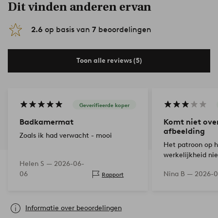
Dit vinden anderen ervan
2.6
op basis van
7
beoordelingen
Toon alle reviews (5)
Geverifieerde koper
Badkamermat
Komt niet ove
afbeelding
Zoals ik had verwacht - mooi
Het patroon op he
werkelijkheid nie
Helen S —
2026-06-
de kleur is bleker
06
Nina B —
2026-0
Rapport
Informatie over beoordelingen