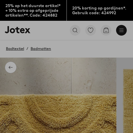
25% op het duurste artikel*
20% korting op gordijnen*.
+ 10% extra op afgeprijsde
Gebruik code: 424992
artikelen**. Code: 424882
Jotex
Ga
Go
logo
naar
to
-
favoriet
checkout
go
gemarkeerde
Badtextiel
Badmatten
to
producten
the
home
page
Terug