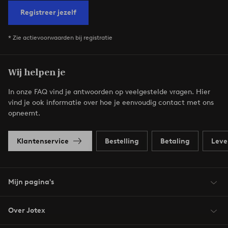
Registreer jezelf
* Zie actievoorwaarden bij registratie
Wij helpen je
In onze FAQ vind je antwoorden op veelgestelde vragen. Hier
vind je ook informatie over hoe je eenvoudig contact met ons
opneemt.
Klantenservice
Bestelling
Betaling
Leve
Mijn pagina's
Over Jotex