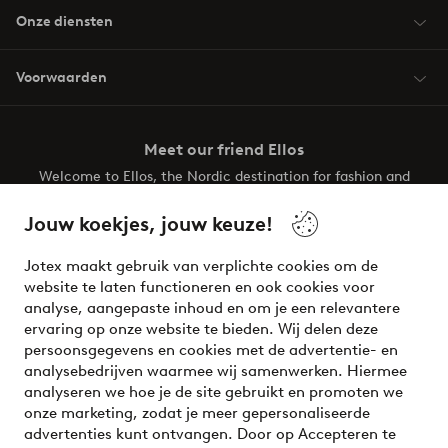
Onze diensten
Voorwaarden
Meet our friend Ellos
Welcome to Ellos, the Nordic destination for fashion and
beauty! Get a clean, modern aesthetic and unique style for
your wardrobe. Your next inspiring look is here!
Jouw koekjes, jouw keuze!
Visit Ellos
Jotex maakt gebruik van verplichte cookies om de
website te laten functioneren en ook cookies voor
analyse, aangepaste inhoud en om je een relevantere
ervaring op onze website te bieden. Wij delen deze
persoonsgegevens en cookies met de advertentie- en
Veilig betalen - Nu betalen of opsplitsen
analysebedrijven waarmee wij samenwerken. Hiermee
analyseren we hoe je de site gebruikt en promoten we
Wil je meer weten over
onze betaalopties
?
onze marketing, zodat je meer gepersonaliseerde
advertenties kunt ontvangen. Door op Accepteren te