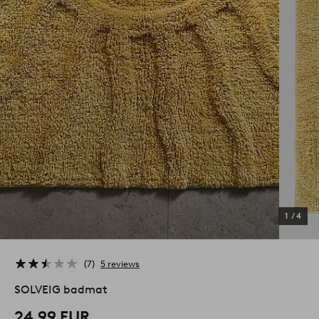
1
/
4
7
5 reviews
SOLVEIG badmat
24,99 EUR