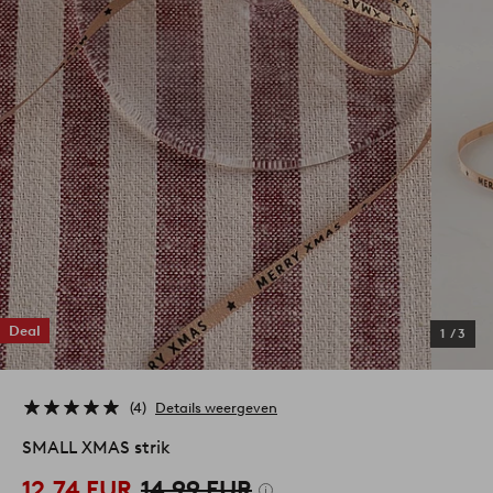
Deal
1
/
3
4
Details weergeven
SMALL XMAS strik
12,74 EUR
14,99 EUR