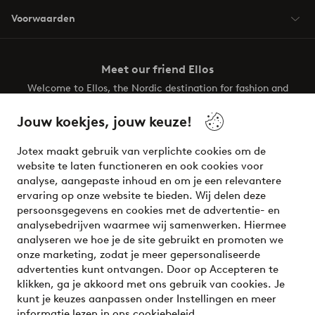
Voorwaarden
Meet our friend Ellos
Welcome to Ellos, the Nordic destination for fashion and
beauty! Get a clean, modern aesthetic and unique style for
your wardrobe. Your next inspiring look is here!
Jouw koekjes, jouw keuze!
Visit Ellos
Jotex maakt gebruik van verplichte cookies om de
website te laten functioneren en ook cookies voor
analyse, aangepaste inhoud en om je een relevantere
ervaring op onze website te bieden. Wij delen deze
persoonsgegevens en cookies met de advertentie- en
Veilig betalen - Nu betalen of opsplitsen
analysebedrijven waarmee wij samenwerken. Hiermee
analyseren we hoe je de site gebruikt en promoten we
Wil je meer weten over
onze betaalopties
?
onze marketing, zodat je meer gepersonaliseerde
advertenties kunt ontvangen. Door op Accepteren te
klikken, ga je akkoord met ons gebruik van cookies. Je
kunt je keuzes aanpassen onder Instellingen en meer
informatie lezen in ons
cookiebeleid
.