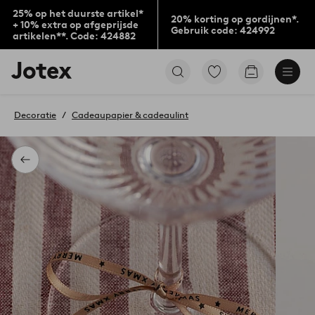
25% op het duurste artikel*
20% korting op gordijnen*.
+ 10% extra op afgeprijsde
Gebruik code: 424992
artikelen**. Code: 424882
Jotex
Ga
Go
logo
naar
to
-
favoriet
checkout
go
gemarkeerde
Decoratie
Cadeaupapier & cadeaulint
to
producten
the
home
page
Terug