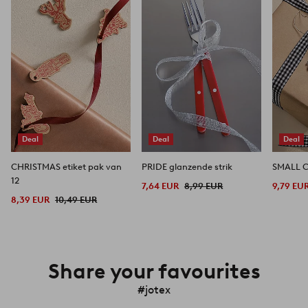
aan
aan
favorieten
favorieten
Deal
Deal
Deal
CHRISTMAS etiket pak van
PRIDE glanzende strik
12
7,64 EUR
8,99 EUR
9,79 EU
8,39 EUR
10,49 EUR
Share your favourites
#jotex