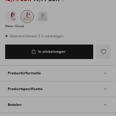
Kleur: Goud
Op voorraad
Geleverd binnen 3-5 werkdagen
In winkelwagen
In
inkelwagen
Toevoege
aan
favoriete
Productinformatie
Productspecificatie
Betalen