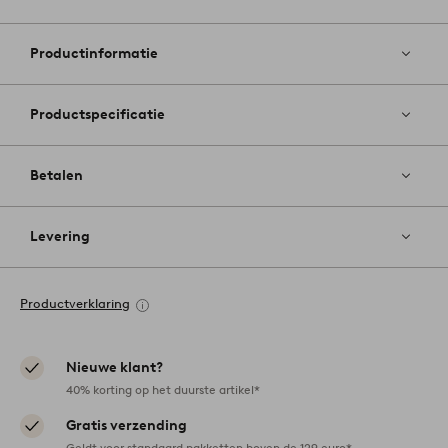
Toevoege
aan
favoriete
Productinformatie
Productspecificatie
Betalen
Levering
Productverklaring
Nieuwe klant?
40% korting op het duurste artikel*
Gratis verzending
Geldt voor standaard pakketten boven de 129 euro*