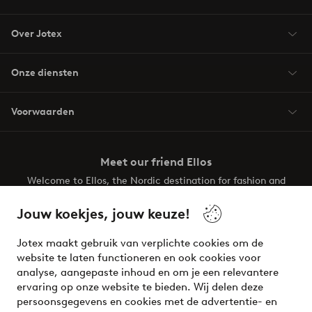
Over Jotex
Onze diensten
Voorwaarden
Meet our friend Ellos
Welcome to Ellos, the Nordic destination for fashion and
beauty! Get a clean, modern aesthetic and unique style for
your wardrobe. Your next inspiring look is here!
Jouw koekjes, jouw keuze!
Visit Ellos
Jotex maakt gebruik van verplichte cookies om de
website te laten functioneren en ook cookies voor
analyse, aangepaste inhoud en om je een relevantere
ervaring op onze website te bieden. Wij delen deze
persoonsgegevens en cookies met de advertentie- en