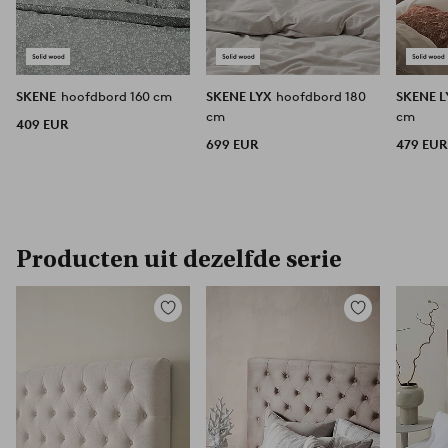
SKENE
hoofdbord 160 cm
SKENE LYX
hoofdbord 180
SKENE 
cm
cm
409 EUR
699 EUR
479 EUR
Producten uit dezelfde serie
Toevoegen
Toevoegen
aan
aan
favorieten
favorieten