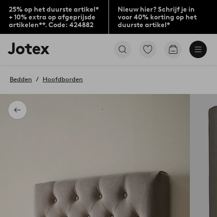
25% op het duurste artikel*
Nieuw hier? Schrijf je in
+ 10% extra op afgeprijsde
voor 40% korting op het
artikelen**. Code: 424882
duurste artikel*
Jotex
Ga
Go
logo
naar
to
-
favoriet
checkout
go
gemarkeerde
Bedden
Hoofdborden
to
producten
the
home
page
Terug