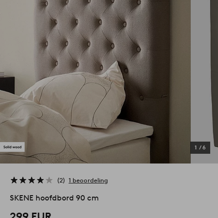
1
/
6
2
1 beoordeling
SKENE hoofdbord 90 cm
299 EUR