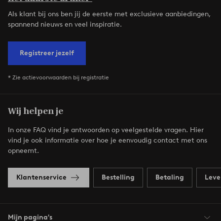
Als klant bij ons ben jij de eerste met exclusieve aanbiedingen,
spannend nieuws en veel inspiratie.
Registreer jezelf
* Zie actievoorwaarden bij registratie
Wij helpen je
In onze FAQ vind je antwoorden op veelgestelde vragen. Hier
vind je ook informatie over hoe je eenvoudig contact met ons
opneemt.
Klantenservice
Bestelling
Betaling
Leve
Mijn pagina's