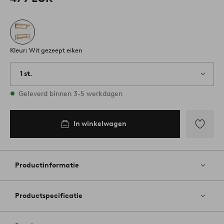
Kleur: Wit gezeept eiken
1 st.
Op voorraad
Geleverd binnen 3-5 werkdagen
In winkelwagen
Toevoege
aan
favoriete
Productinformatie
Productspecificatie