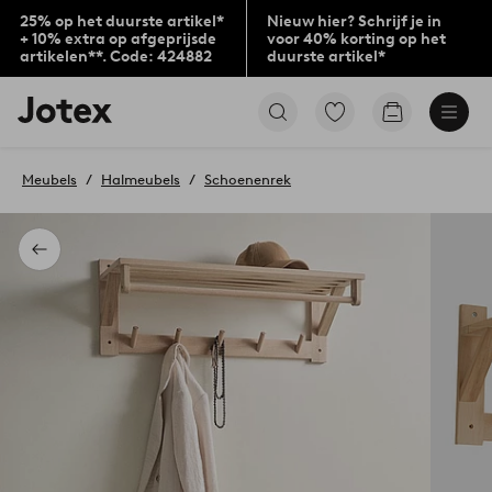
25% op het duurste artikel*
Nieuw hier? Schrijf je in
+ 10% extra op afgeprijsde
voor 40% korting op het
artikelen**. Code: 424882
duurste artikel*
Jotex
Ga
Go
logo
naar
to
-
favoriet
checkout
go
gemarkeerde
Meubels
Halmeubels
Schoenenrek
to
producten
the
home
page
Terug