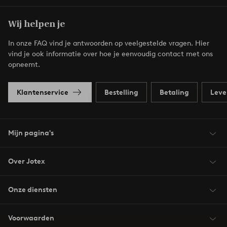
Wij helpen je
In onze FAQ vind je antwoorden op veelgestelde vragen. Hier
vind je ook informatie over hoe je eenvoudig contact met ons
opneemt.
Klantenservice
Bestelling
Betaling
Leve
Mijn pagina's
Over Jotex
Onze diensten
Voorwaarden