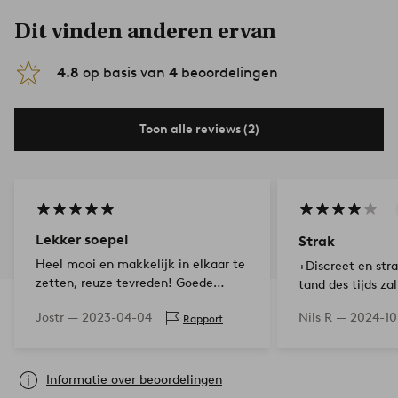
Dit vinden anderen ervan
4.8
op basis van
4
beoordelingen
Toon alle reviews (2)
Lekker soepel
Strak
Heel mooi en makkelijk in elkaar te
+Discreet en str
zetten, reuze tevreden! Goede
tand des tijds za
kwaliteit.
Gemakkelijk aan
Jostr —
2023-04-04
Nils R —
2024-10
Rapport
voordat de kapst
gezet, aangezien
achterstuk één g
Informatie over beoordelingen