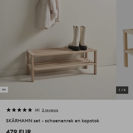
1
/
4
4
2 reviews
SKÄRHAMN set - schoenenrek en kapstok
479 EUR