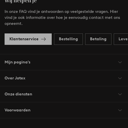
Wij helpen je
In onze FAQ vind je antwoorden op veelgestelde vragen. Hier
vind je ook informatie over hoe je eenvoudig contact met ons
opneemt.
Klantenservice
Bestelling
Betaling
Leve
Mijn pagina's
Over Jotex
Onze diensten
Voorwaarden