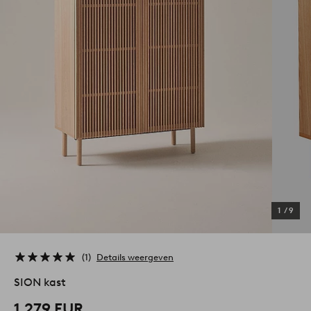
1
/
9
1
Details weergeven
SION kast
1.279 EUR