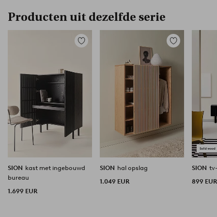
Producten uit dezelfde serie
Toevoegen
Toevoegen
aan
aan
favorieten
favorieten
SION
kast met ingebouwd
SION
hal opslag
SION
tv
bureau
1.049 EUR
899 EU
1.699 EUR