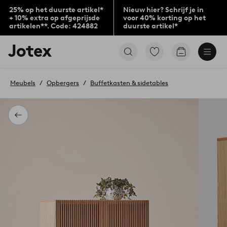
25% op het duurste artikel*
Nieuw hier? Schrijf je in
+ 10% extra op afgeprijsde
voor 40% korting op het
artikelen**. Code: 424882
duurste artikel*
Jotex
Ga
Go
logo
naar
to
-
favoriet
checkout
go
gemarkeerde
Meubels
Opbergers
Buffetkasten & sidetables
to
producten
the
home
page
Terug