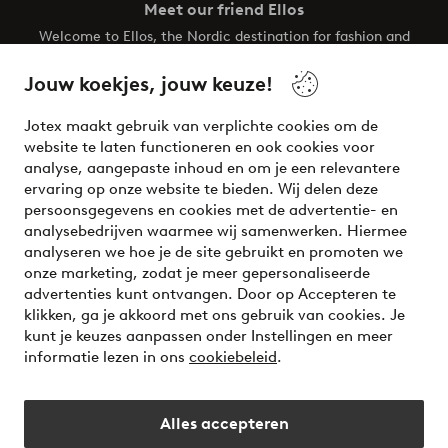
Meet our friend Ellos
Welcome to Ellos, the Nordic destination for fashion and
beauty! Get a clean, modern aesthetic and unique style for
your wardrobe. Your next inspiring look is here!
Jouw koekjes, jouw keuze!
Visit Ellos
Jotex maakt gebruik van verplichte cookies om de
website te laten functioneren en ook cookies voor
analyse, aangepaste inhoud en om je een relevantere
ervaring op onze website te bieden. Wij delen deze
persoonsgegevens en cookies met de advertentie- en
Veilig betalen - Nu betalen of opsplitsen
analysebedrijven waarmee wij samenwerken. Hiermee
analyseren we hoe je de site gebruikt en promoten we
Wil je meer weten over
onze betaalopties
?
onze marketing, zodat je meer gepersonaliseerde
advertenties kunt ontvangen. Door op Accepteren te
klikken, ga je akkoord met ons gebruik van cookies. Je
kunt je keuzes aanpassen onder Instellingen en meer
informatie lezen in ons
cookiebeleid
.
Nederland - Selecteer land
Alles accepteren
Instagram
Facebook