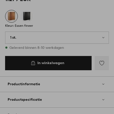
Kleur: Essen fineer
1 st.
Op voorraad
Geleverd binnen 8-10 werkdagen
In winkelwagen
Toevoege
aan
favoriete
Productinformatie
Productspecificatie