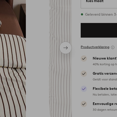
Kies maat
1 maten op voorra
Geleverd binnen 
Productverklaring
Volgend
item
Nieuwe klant
40% korting op h
Gratis verzen
Geldt voor stan
Flexibele bet
Nu betalen, late
Eenvoudige r
30 dagen retour