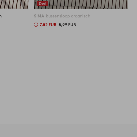
Deal
h
SIMA
kussensloop organisch
7,82 EUR
8,99 EUR