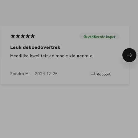
Geverifieerde koper
Leuk dekbedovertrek
Heerlijke kwaliteit en mooie kleurenmix.
Vol
ite
Sandra H —
2024-12-25
Rapport