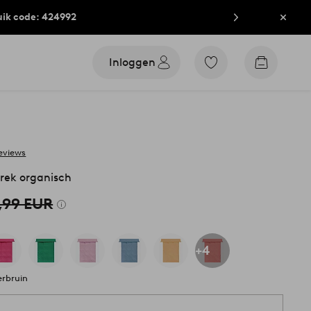
uik code: 424992
Sluit
Inloggen
Ga
Go
naar
to
favoriet
checkout
gemarkeerde
producten
eviews
rek organisch
,99 EUR
+4
erbruin
1 st