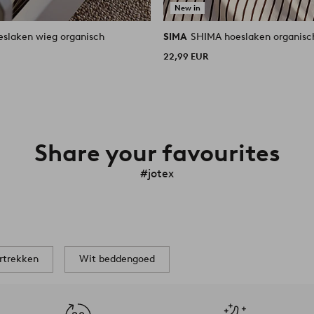
New in
eslaken wieg organisch
SIMA
SHIMA hoeslaken organisc
22,99 EUR
Share your favourites
#jotex
rtrekken
Wit beddengoed