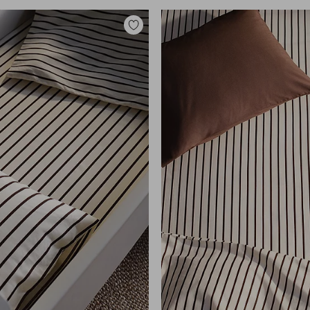
Toevoegen
aan
favorieten