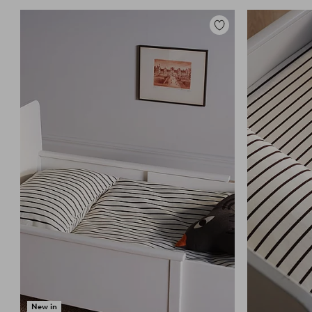
Toevoegen
aan
favorieten
New in