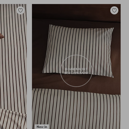
Toevoegen
Toevoege
aan
aan
favorieten
favoriete
BINNENKORT
BESCHIKBAAR
New in