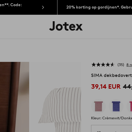
len**. Code:
20% korting op gordijnen*. Gebr
Jotex
logo
-
go
to
the
home
page
35
8 r
SIMA dekbedovert
39,14 EUR
44
Kleur: Crèmewit/Donk