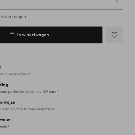
ad
3-5 werkdagen
In winkelwagen
Toevoegen
aan
favorieten
?
et duurste artikel*
ding
daard pakketten boven de 129 euro*
aalwijze
r betalen of in termijnen betalen
etour
recht*