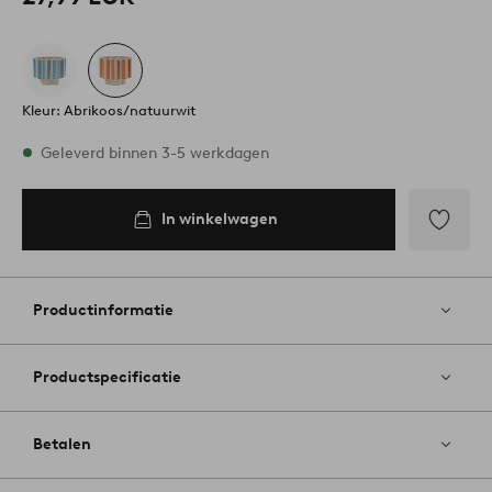
Kleur: Abrikoos/natuurwit
Op voorraad
Geleverd binnen 3-5 werkdagen
In winkelwagen
In
inkelwagen
Toevoege
aan
favoriete
Productinformatie
Productspecificatie
Betalen