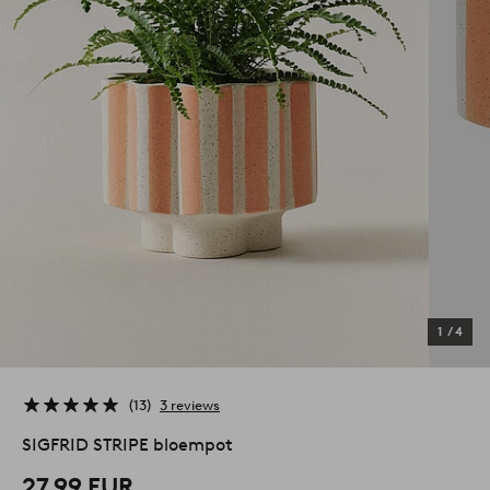
1
/
4
13
3 reviews
SIGFRID STRIPE bloempot
27,99 EUR