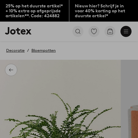
25% op het duurste artikel*
Nieuw hier? Schrijf je in
+ 10% extra op afgeprijsde
voor 40% korting op het
artikelen**. Code: 424882
duurste artikel*
Jotex
Ga
Go
logo
naar
to
-
favoriet
checkout
go
gemarkeerde
Decoratie
Bloempotten
to
producten
the
home
page
Terug