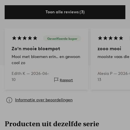
Toon alle reviews (3)
Geverifieerde koper
Zo'n mooie bloempot
zooo mooi
Mooi met bloemen erin.. en gewoon
mooiste vaas die
cool zo
Edith K —
2026-06-
Alesia P —
2026-
10
13
Rapport
Informatie over beoordelingen
Producten uit dezelfde serie