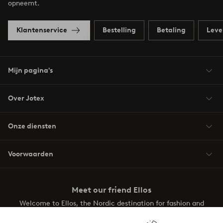
opneemt.
Klantenservice
Bestelling
Betaling
Leve
Mijn pagina's
Over Jotex
Onze diensten
Voorwaarden
Meet our friend Ellos
Welcome to Ellos, the Nordic destination for fashion and
beauty! Get a clean, modern aesthetic and unique style for