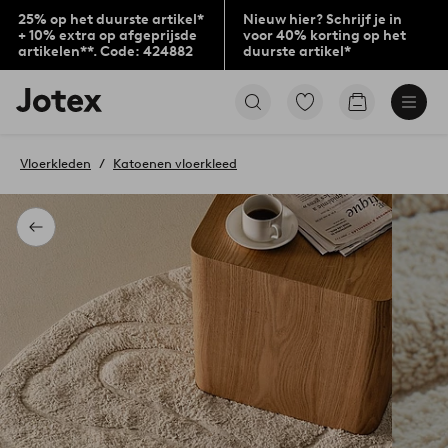
25% op het duurste artikel*
Nieuw hier? Schrijf je in
+ 10% extra op afgeprijsde
voor 40% korting op het
artikelen**. Code: 424882
duurste artikel*
Jotex
Ga
Go
logo
naar
to
-
favoriet
checkout
go
gemarkeerde
Vloerkleden
Katoenen vloerkleed
to
producten
the
home
page
Terug