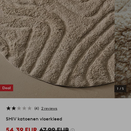
Deal
1
/
5
4
2 reviews
SHIV katoenen vloerkleed
54,39 EUR
67,99 EUR