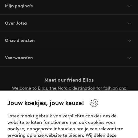
Mijn pagina's
Over Jotex
Onze diensten
Voorwaarden
Meet our friend Ellos
Welcome to Ellos, the Nordic destination for fashion and
beauty! Get a clean, modern aesthetic and unique style for
your wardrobe. Your next inspiring look is here!
Jouw koekjes, jouw keuze!
Visit Ellos
Jotex maakt gebruik van verplichte cookies om de
website te laten functioneren en ook cookies voor
analyse, aangepaste inhoud en om je een relevantere
ervaring op onze website te bieden. Wij delen deze