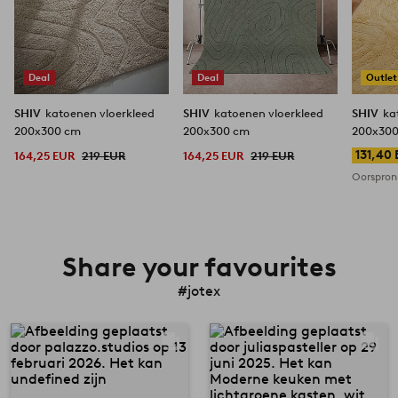
Deal
Deal
Outlet
SHIV
katoenen vloerkleed
SHIV
katoenen vloerkleed
SHIV
ka
200x300 cm
200x300 cm
200x30
131,40
164,25 EUR
219 EUR
164,25 EUR
219 EUR
Oorspronk
Share your favourites
#jotex