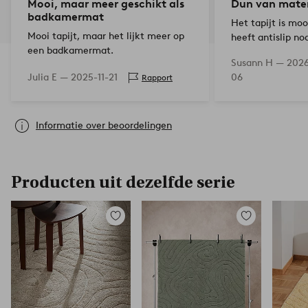
Mooi, maar meer geschikt als
Dun van mater
badkamermat
Het tapijt is mo
Mooi tapijt, maar het lijkt meer op
heeft antislip no
een badkamermat.
grijs/beige van t
Susann H —
2026
maar toch mooi
Julia E —
2025-11-21
06
Rapport
Informatie over beoordelingen
Producten uit dezelfde serie
Toevoegen
Toevoegen
aan
aan
favorieten
favorieten