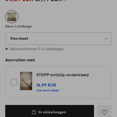
Kleur: Lichtbeige
Kies maat
Alle maten zijn op voorraad
Geleverd binnen 3-5 werkdagen
Aanvullen met
STOPP antislip-onderkleed
16,99 EUR
Our best value!
In winkelwagen