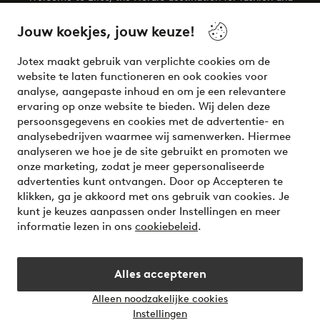
beauty! Get a clean, modern aesthetic and unique style for
your wardrobe. Your next inspiring look is here!
Jouw koekjes, jouw keuze!
Visit Ellos
Jotex maakt gebruik van verplichte cookies om de
website te laten functioneren en ook cookies voor
analyse, aangepaste inhoud en om je een relevantere
ervaring op onze website te bieden. Wij delen deze
persoonsgegevens en cookies met de advertentie- en
Veilig betalen - Nu betalen of opsplitsen
analysebedrijven waarmee wij samenwerken. Hiermee
analyseren we hoe je de site gebruikt en promoten we
Wil je meer weten over
onze betaalopties
?
onze marketing, zodat je meer gepersonaliseerde
advertenties kunt ontvangen. Door op Accepteren te
klikken, ga je akkoord met ons gebruik van cookies. Je
kunt je keuzes aanpassen onder Instellingen en meer
informatie lezen in ons
cookiebeleid
.
Nederland - Selecteer land
Alles accepteren
Instagram
Facebook
Alleen noodzakelijke cookies
Instellingen