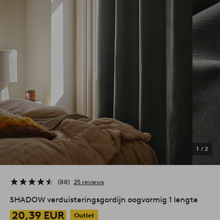
1
/
2
88
25 reviews
SHADOW verduisteringsgordijn oogvormig 1 lengte
20,39 EUR
Outlet