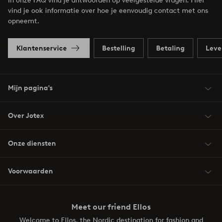
In onze FAQ vind je antwoorden op veelgestelde vragen. Hier
vind je ook informatie over hoe je eenvoudig contact met ons
opneemt.
Klantenservice
Bestelling
Betaling
Leve
Mijn pagina's
Over Jotex
Onze diensten
Voorwaarden
Meet our friend Ellos
Welcome to Ellos, the Nordic destination for fashion and