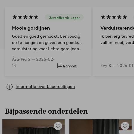
Geverifieerde koper
Mooie gordijnen
Verduisterend
Goed en goed gemaakt. Eenvoudig
Ik ben erg tevre
op te hangen en geven een goede
vallen mooi, ver
verduistering voor lichte gordijnen.
Åsa-Pia S —
2026-02-
13
Evy K —
2026-01
Rapport
Informatie over beoordelingen
Bijpassende onderdelen
Toevoegen
Toevoe
aan
aan