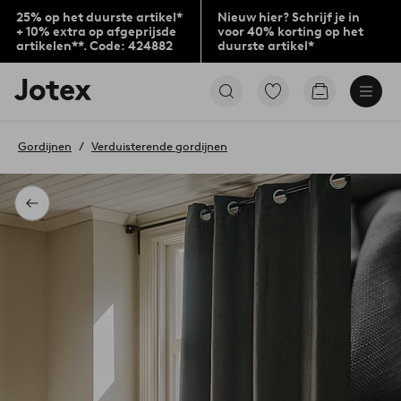
25% op het duurste artikel*
Nieuw hier? Schrijf je in
+ 10% extra op afgeprijsde
voor 40% korting op het
artikelen**. Code: 424882
duurste artikel*
Jotex
Ga
Go
logo
naar
to
-
favoriet
checkout
go
gemarkeerde
Gordijnen
Verduisterende gordijnen
to
producten
the
home
page
Terug