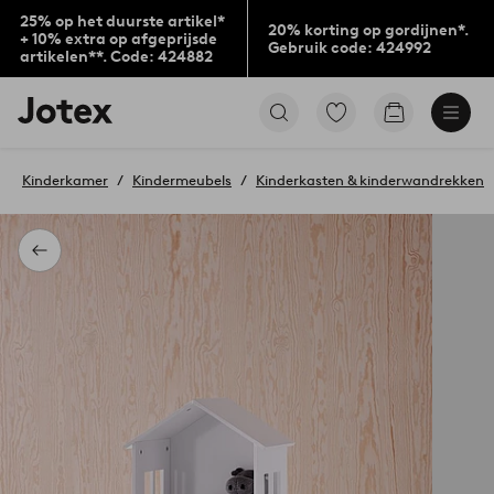
25% op het duurste artikel*
20% korting op gordijnen*.
+ 10% extra op afgeprijsde
Gebruik code: 424992
artikelen**. Code: 424882
Jotex
Ga
Go
logo
naar
to
-
favoriet
checkout
go
gemarkeerde
Kinderkamer
Kindermeubels
Kinderkasten & kinderwandrekken
to
producten
the
home
page
Terug