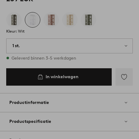
Kleur: Wit
1 st.
Op voorraad
Geleverd binnen 3-5 werkdagen
In winkelwagen
Toevoege
aan
favoriete
Productinformatie
Productspecificatie