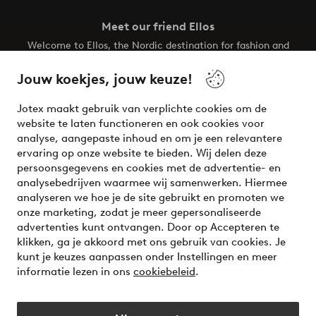
Meet our friend Ellos
Welcome to Ellos, the Nordic destination for fashion and
beauty! Get a clean, modern aesthetic and unique style for
your wardrobe. Your next inspiring look is here!
Jouw koekjes, jouw keuze!
Visit Ellos
Jotex maakt gebruik van verplichte cookies om de
website te laten functioneren en ook cookies voor
analyse, aangepaste inhoud en om je een relevantere
ervaring op onze website te bieden. Wij delen deze
persoonsgegevens en cookies met de advertentie- en
Veilig betalen - Nu betalen of opsplitsen
analysebedrijven waarmee wij samenwerken. Hiermee
analyseren we hoe je de site gebruikt en promoten we
Wil je meer weten over
onze betaalopties
?
onze marketing, zodat je meer gepersonaliseerde
advertenties kunt ontvangen. Door op Accepteren te
klikken, ga je akkoord met ons gebruik van cookies. Je
kunt je keuzes aanpassen onder Instellingen en meer
informatie lezen in ons
cookiebeleid
.
Nederland - Selecteer land