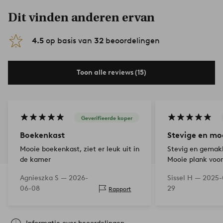
Dit vinden anderen ervan
4.5
op basis van
32
beoordelingen
Toon alle reviews (15)
Geverifieerde koper
Boekenkast
Stevige en mo
Mooie boekenkast, ziet er leuk uit in
Stevig en gemakk
de kamer
Mooie plank voor
voor zowel spele
Agnieszka S —
2026-
Sissel H —
2025-
06-08
29
Rapport