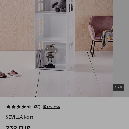
1
/
8
32
15 reviews
SEVILLA kast
239 EUR