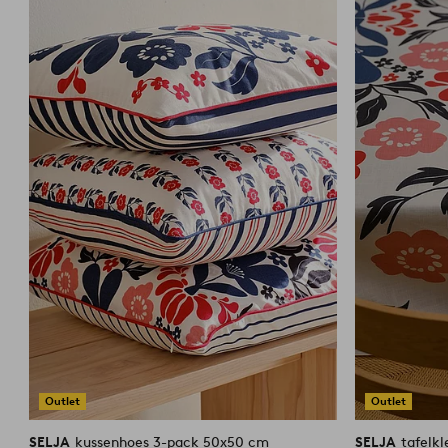
aan
favorieten
Outlet
Outlet
SELJA
kussenhoes 3-pack 50x50 cm
SELJA
tafelk