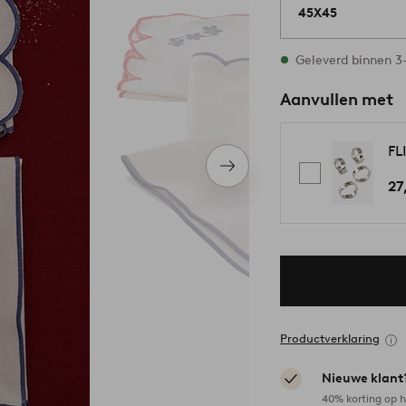
45X45
Op voorraad
Geleverd binnen 
Aanvullen met
FL
Volgend
27
item
Productverklaring
Nieuwe klant
40% korting op h