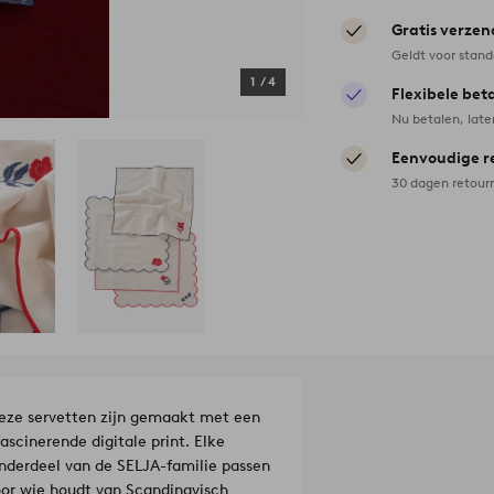
Gratis verzen
Geldt voor stan
1
/
4
Flexibele bet
Nu betalen, late
Eenvoudige r
30 dagen retour
Deze servetten zijn gemaakt met een
ascinerende digitale print. Elke
onderdeel van de SELJA-familie passen
oor wie houdt van Scandinavisch