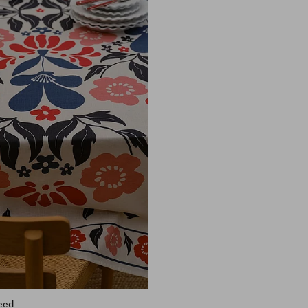
aan
favorieten
leed