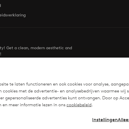
d
eidsverklaring
uty! Get a clean, modern aesthetic and
!
Visit Ellos
site te laten functioneren en ook cookies voor analyse, aangepa
n cookies met de advertentie- en analysebedrijven waarmee wij 
r gepersonaliseerde advertenties kunt ontvangen. Door op Accep
en en meer informatie lezen in ons
cookiebeleid
.
Instellingen
Allee
Instagra
Fa
Nederland - Selecteer land