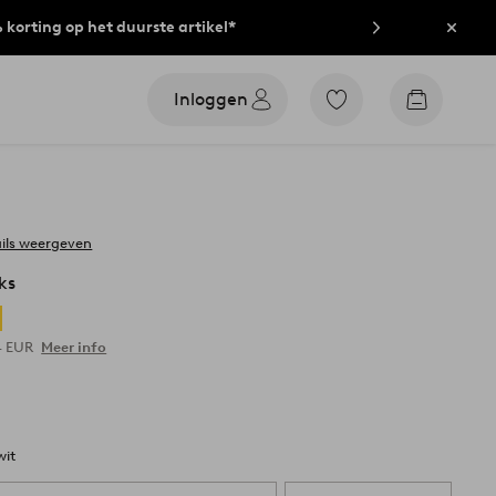
% korting op het duurste artikel*
Sluit
Inloggen
Ga
Go
naar
to
favoriet
checkout
gemarkeerde
producten
ils weergeven
ks
4 EUR
Meer info
wit