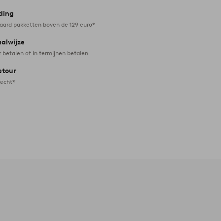
ding
daard pakketten boven de 129 euro*
aalwijze
r betalen of in termijnen betalen
etour
recht*