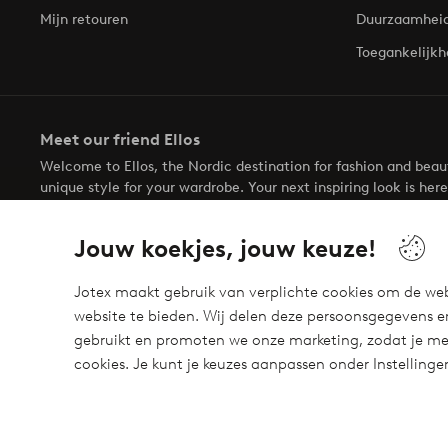
Mijn retouren
Duurzaamhei
Toegankelijkh
Meet our friend Ellos
Welcome to Ellos, the Nordic destination for fashion and bea
unique style for your wardrobe. Your next inspiring look is here
Jouw koekjes, jouw keuze!
Jotex maakt gebruik van verplichte cookies om de web
website te bieden. Wij delen deze persoonsgegevens e
Veilig betalen - Nu betalen of opsplitsen
gebruikt en promoten we onze marketing, zodat je mee
Wil je meer weten over
onze betaalopties
?
cookies. Je kunt je keuzes aanpassen onder Instelling