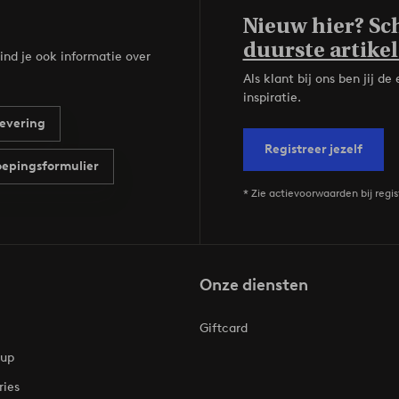
Nieuw hier? Sch
duurste artikel
ind je ook informatie over
Als klant bij ons ben jij 
inspiratie.
evering
Registreer jezelf
epingsformulier
* Zie actievoorwaarden bij regis
Onze diensten
Giftcard
oup
ries