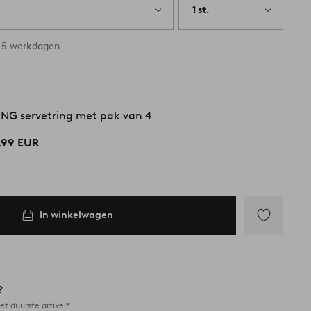
1 st.
3-5 werkdagen
ING servetring met pak van 4
,99 EUR
In winkelwagen
Toevoegen
aan
favorieten
?
et duurste artikel*